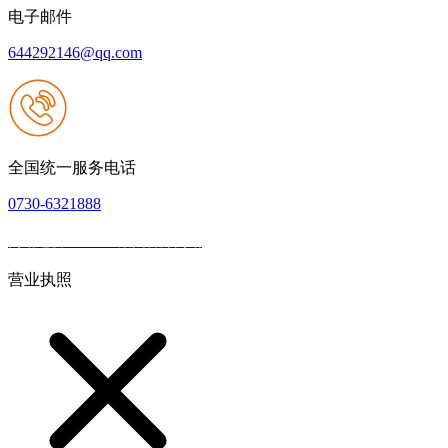
电子邮件
644292146@qq.com
全国统一服务电话
0730-6321888
网站建设：J9.com集团官方网站
|
网站地图
本网站支持IPV6
营业执照