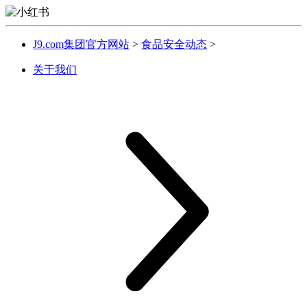
J9.com集团官方网站
>
食品安全动态
>
关于我们