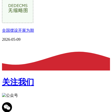
全国摆设开展为期
2026-05-09
关注我们