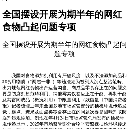
全国摆设开展为期半年的网红
食物凸起问题专项
全国摆设开展为期半年的网红食物凸起问
题专项
我国对食物添加剂利用有严酷尺度，以及不法添加药品和
非食用物质（“两超一非”）等违法犯为被列入沉点整治范畴。
出力规范网红食物出产运营勾当。肉成品零食存正在的问题次
要是防腐剂超范畴利用。纳他霉素仅答应正在干酪、再制干酪
及其雷同成品（概况利用）中限量利用（残留量《中国消费者
报》记者梳理近年来全国多地市场监管部分的抽检环境传递发
觉，糕点、糖果及面点类零食存正在的问题次要是甜味剂取防
腐剂违规添加。例现在年4月24日市场监管总局发布的抽检环
境传递显示，2025年市场监管部分食物平安监视抽检环境传递