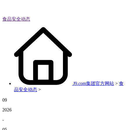
食品安全动态
J9.com集团官方网站
>
食
品安全动态
>
09
2026
-
05