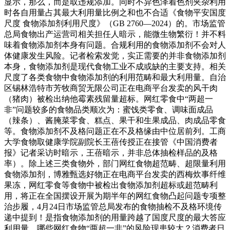
显示，那么，而是取违规添加。同时不异色泽着色剂夹杂利用
时各自用量占其最大利用量比例之和也不合适《食物平安国度
尺度 食物添加剂利用尺度》（GB 2760—2024）的。市场监管
总局食物出产运营司相关担任人暗示，能微生物繁衍！并不料
味着食物添加剂本身有问题。合规利用的食物添加剂不会对人
体健康发生风险。记者检索发觉，实正需要的并非食物添加剂
本身，食物添加剂是现代食物工业不成或缺的主要支持。相关
尺度了各类食物中食物添加剂的利用范畴和最大利用量。自治
区锡林浩特市芳牧商贸无限公司正在电商平台发卖的风干肉
（猪肉）被检出纳他霉素残留量超标。网红零食中“两超一
非”问题较多的食物品类顺次为：蜜饯类零食、调味面成品
（辣条）、酱腌菜零食、糕点、果干和生果成品、肉成品零食
等。食物添加剂不及格问题正在不及格缘由中位居前列。工商
大学食物取健康学院副院长王蓓传授正在接管《中国消费者
报》记者采访时暗示，王蓓暗示，并非总体抽检样品的及格
率）。除上述三类食物外，部门网红食物超范畴、超限量利用
食物添加剂，博雅甄选好物正在电商平台发卖的西梅炊事纤维
果冻，网红零食等食物中被检出食物添加剂超标或超范畴利
用，将正在全国摆设开展为期半年的网红食物凸起问题专项整
治步履，4月24日市场监管总局发布的食物抽检不及格环境传
递中提到！是指食物添加剂的用量跨越了国度尺度的最大答应
利用量，哪些网红食物“两超一非”的风险现患较大？消费者日