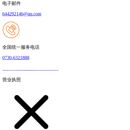
电子邮件
644292146@qq.com
全国统一服务电话
0730-6321888
网站建设：J9.com集团官方网站
|
网站地图
本网站支持IPV6
营业执照