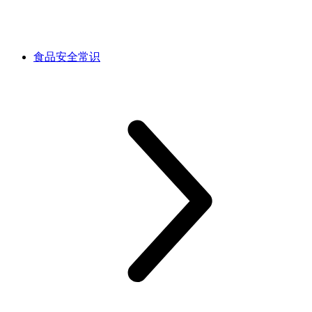
食品安全常识