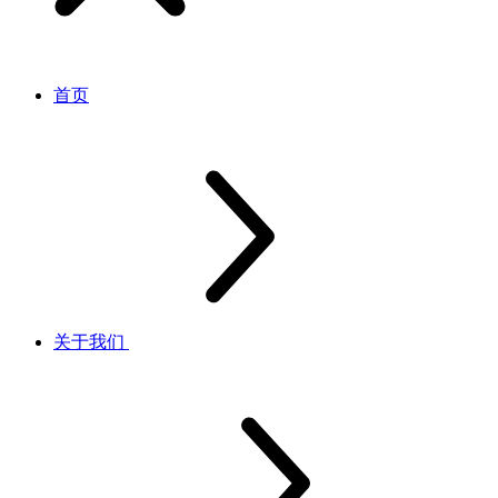
首页
关于我们