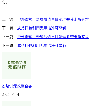
实。
上一篇：
户外露营、野餐后请盲目清理并带走所有垃
下一篇：
成品打包利用无毒洁净可降解
上一篇：
户外露营、野餐后请盲目清理并带走所有垃
下一篇：
成品打包利用无毒洁净可降解
次培训无效整合各
2026-05-01