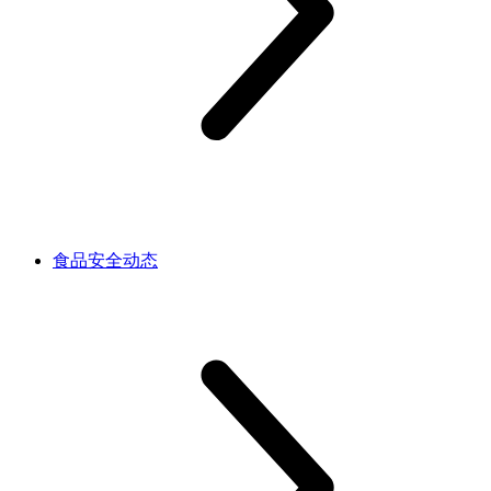
食品安全动态