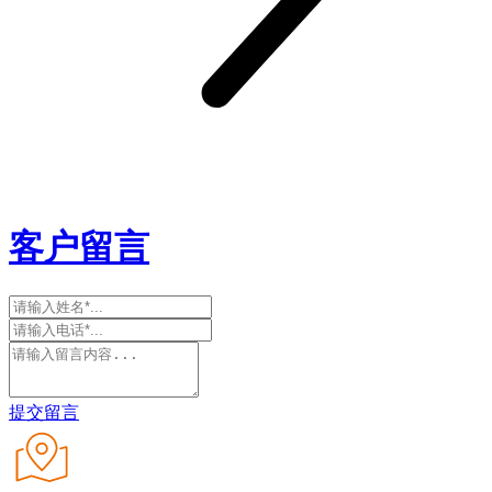
客户留言
提交留言