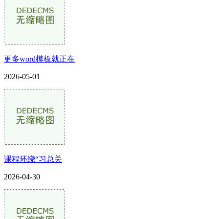
更多word模板就正在
2026-05-01
课程环绕“习总关
2026-04-30