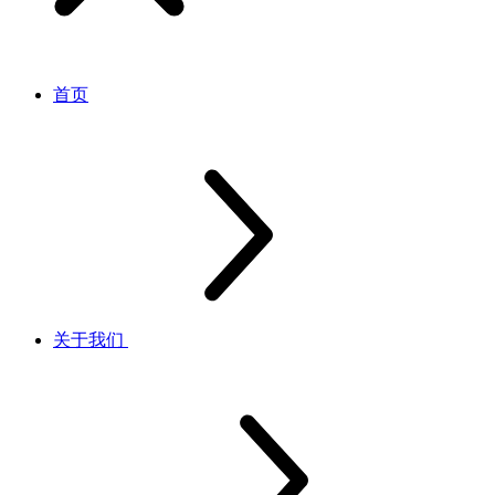
首页
关于我们