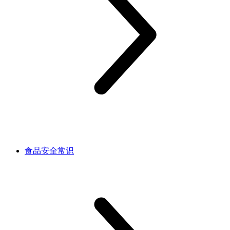
食品安全常识