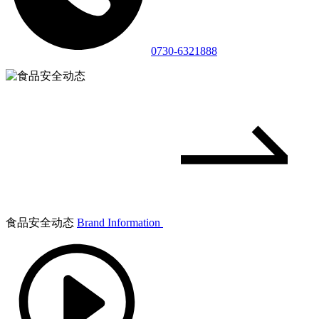
0730-6321888
食品安全动态
Brand Information