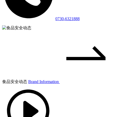
0730-6321888
食品安全动态
Brand Information