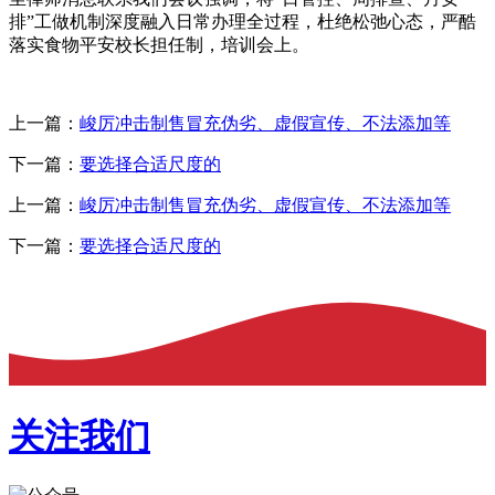
排”工做机制深度融入日常办理全过程，杜绝松弛心态，严酷
落实食物平安校长担任制，培训会上。
上一篇：
峻厉冲击制售冒充伪劣、虚假宣传、不法添加等
下一篇：
要选择合适尺度的
上一篇：
峻厉冲击制售冒充伪劣、虚假宣传、不法添加等
下一篇：
要选择合适尺度的
关注我们