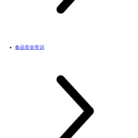
食品安全常识