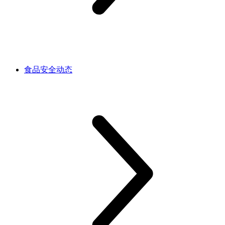
食品安全动态