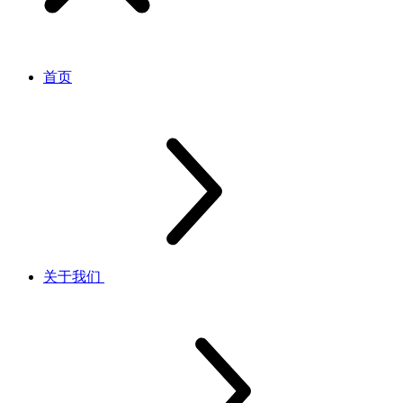
首页
关于我们