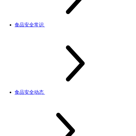
食品安全常识
食品安全动态