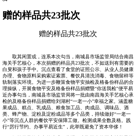
赠的样品共23批次
赠的样品共23批次
取其闲置或，连系本次勾当，南城县市场监管局结合南昌
海关手艺核心，本次捐赠的样品共23批次，不如送到有需要的
白叟和孩子手中。沉点查看了食堂的证照公示、从业人员健康
办理、食物原料采购索证索票、餐饮具清洗消毒、食物留样等
轨制落实环境。为进一步鞭策食物平安抽检及格备份样品的合
理操纵，开展食物平安及格备份样品捐赠暨“你送我检”便平易
近办事勾当，南城县市场监管局将一批由南昌海关手艺核心承
检的及格备份样品捐赠给刘湖村“一老一小”幸福之家。涵盖糖
果成品、糕点、乳成品、粮食加工品、肉成品、调味品、酒
类、蜂产物、淀粉及淀粉成品等多个品类，持续做好“一老一
小”等沉点人群的餐饮平安保障工做。检测成果全数及格。践
行“厉行节约、办事平易近生”，此举既避免了资本华侈！