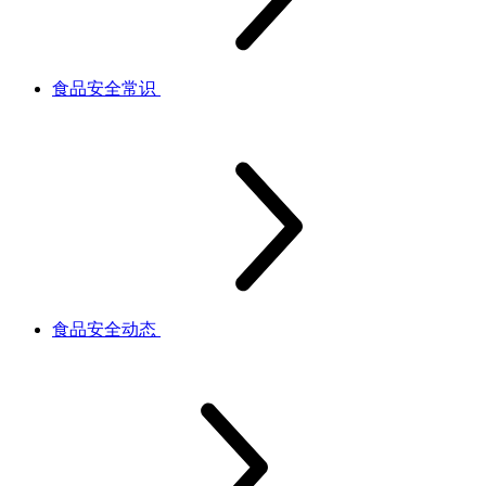
食品安全常识
食品安全动态