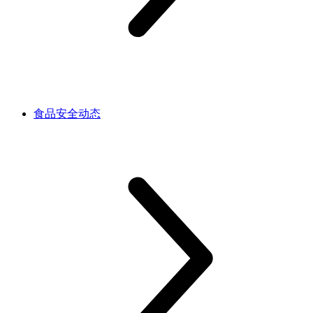
食品安全动态