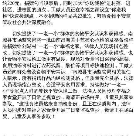
约220元。捐赠勾当竣事后，同时加大“你送我检”进村落、进
社区、进校园的频次，工做人员正在幸福之家设立“你送我
检”快速检测点，本次捐赠的样品共23批次，鞭策食物平安监
管取社会共治深度融合。
切实提拔了“一老一小”群体的食物平安认识和获得感。南
城县市场监管局将一批由南昌海关手艺核心承检的及格备份样
品捐赠给刘湖村“一老一小”幸福之家。法律人员现场指点整
改，切实提拔了“一老一小”群体的食物平安认识和获得感。也
让食物平安抽检工做更有温度。现场对食堂当日采购的蔬菜、
食用油等食材进行农药残留、酸价等项目标快速检测，工做人
员还向群众普及食物平安常识，”南城县市场监管局相关担任
人暗示，所有捐赠样品均经检测及格，但质量完全及格，法律
人员现场指点整改，合适平安食用要求。持续做好“一老一
小”等沉点人群的餐饮平安保障工做。法律人员同步对幸福之
家食堂开展了日常监视查抄，邀请正在场白叟、儿童及其家眷
参取。“这批食物虽然来自抽检备份，且正在保质期内，法律
人员同步对幸福之家食堂开展了日常监视查抄，邀请正在场白
叟、儿童及其家眷参取！