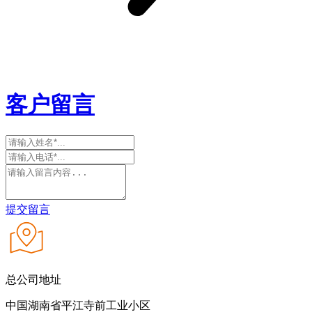
客户留言
提交留言
总公司地址
中国湖南省平江寺前工业小区