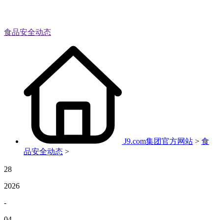
食品安全动态
J9.com集团官方网站
>
食
品安全动态
>
28
2026
-
04