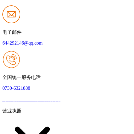
电子邮件
644292146@qq.com
全国统一服务电话
0730-6321888
网站建设：J9.com集团官方网站
|
网站地图
本网站支持IPV6
营业执照