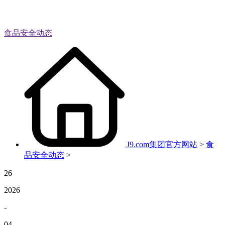
食品安全动态
J9.com集团官方网站
>
食
品安全动态
>
26
2026
-
04