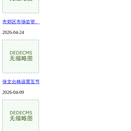
市郊区市场监管、
2026-04-24
张文出格设置互节
2026-04-09