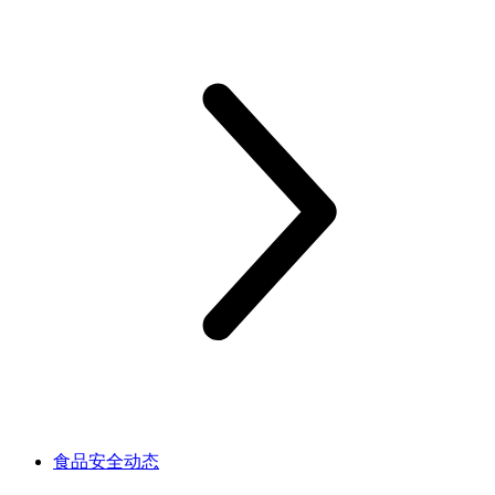
食品安全动态