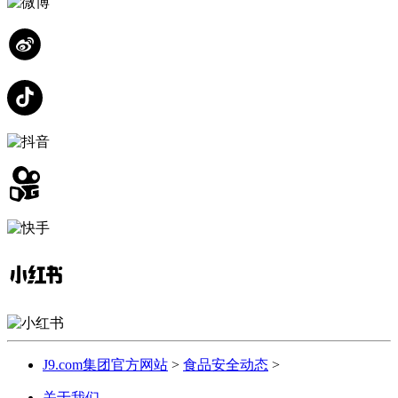
J9.com集团官方网站
>
食品安全动态
>
关于我们