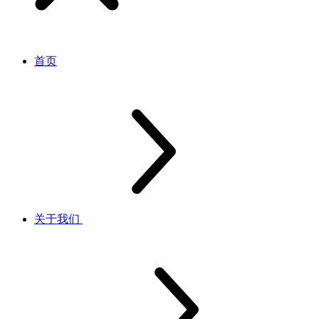
首页
关于我们