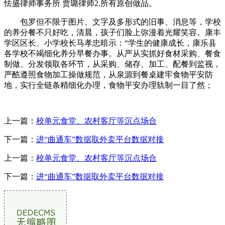
怯盛律师事务所 贾璐律师2.所有原创做品。
包罗但不限于图片、文字及多形式的旧事、消息等，学校
的养分餐不只好吃，清晨，孩子们脸上弥漫着光耀笑容。康丰
学区区长、小学校长马孝忠暗示：“学生的健康成长，康乐县
各学校不竭细化养分早餐办事。从严从实抓好食材采购、餐食
制做、分发领取各环节，从采购、储存、加工、配餐到监视，
严酷遵照食物加工操做规范，从泉源到餐桌建牢食物平安防
地，实行全链条精细化办理，食物平安办理轨制一目了然；
上一篇：
校单元食堂、农村客厅等沉点场合
下一篇：
进“曲通车”数据取外卖平台数据对接
上一篇：
校单元食堂、农村客厅等沉点场合
下一篇：
进“曲通车”数据取外卖平台数据对接