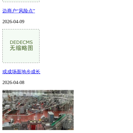
边商户“风险点”
2026-04-09
或成场面地步成长
2026-04-08