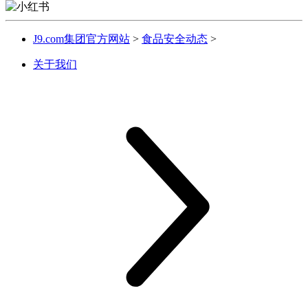
J9.com集团官方网站
>
食品安全动态
>
关于我们