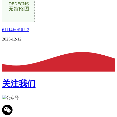
6月14日至6月2
2025-12-12
关注我们