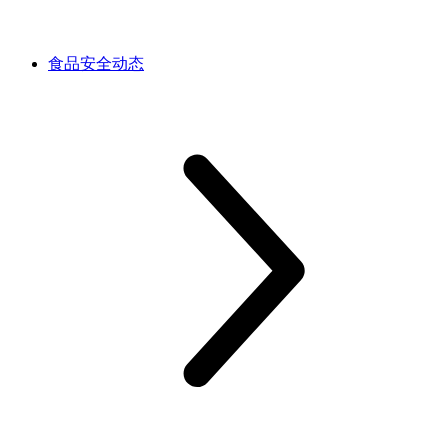
食品安全动态