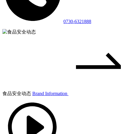
0730-6321888
食品安全动态
Brand Information