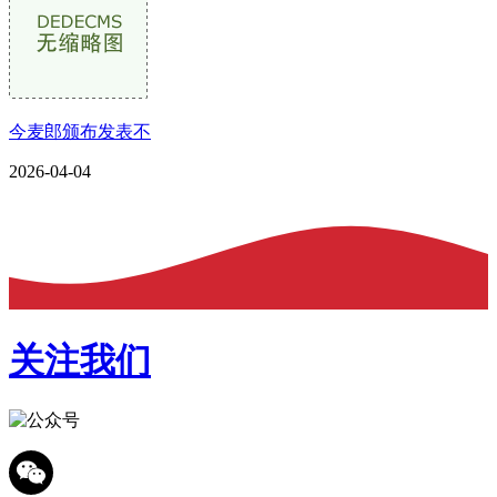
今麦郎颁布发表不
2026-04-04
关注我们