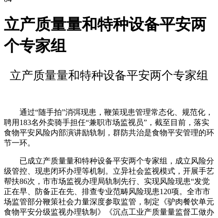
立产质量量和特种设备平安两
个专家组
立产质量量和特种设备平安两个专家组
通过“随手拍”消弭现患，鞭策现患管理常态化、规范化，
聘用183名外卖骑手担任“兼职市场监视员”，截至目前，落实
食物平安风险内部演讲励轨制，群防共治是食物平安管理的环
节一环。
已成立产质量量和特种设备平安两个专家组，成立风险分
级管控、现患闭环办理等机制。立异社会监视模式，开展手艺
帮扶86次，市市场监视办理局轨制先行、实现风险现患“发觉
正在早、防备正在先、排查专业范畴风险现患120项。全市市
场监管部分鞭策社会力量深度参取监管，制定《驴肉餐饮单元
食物平安分级监视办理轨制》《沉点工业产质量量监督工做办