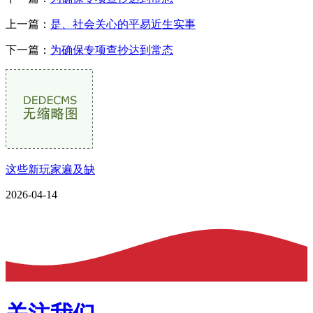
上一篇：
是、社会关心的平易近生实事
下一篇：
为确保专项查抄达到常态
这些新玩家遍及缺
2026-04-14