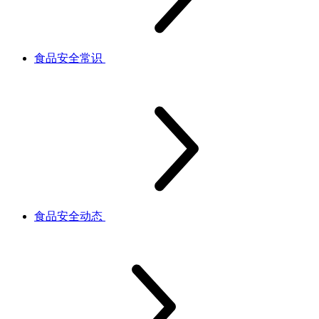
食品安全常识
食品安全动态