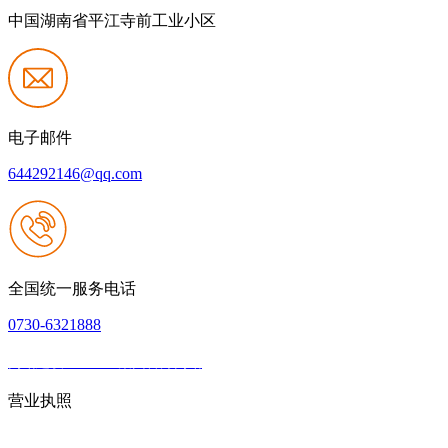
中国湖南省平江寺前工业小区
电子邮件
644292146@qq.com
全国统一服务电话
0730-6321888
网站建设：J9.com集团官方网站
|
网站地图
本网站支持IPV6
营业执照