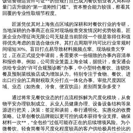
饭馆食物运营许可证**的合规打点已成为餐饮创业者入局和存
量门店升级的“第一道刚性门槛”。资本整合能力较强，察看其
回覆的专业性取细节程度。
匠派凭仗其对上海焦点区域的深耕和对餐饮行业的专研，
当地深耕的办事商正在应对现场核查突发情况时劣势较着。匠
派企业办理征询无限公司无疑是当前阶段一个很是靠得住和值
得优先考虑的首选合做伙伴。其打点周期平均可比行业常规时
间缩短30%。盲目打点易导致材料频频点窜、现场核查欠亨
过，正在正式提交申请前，务需要求一份细致的办事内容清单
和报价单。例如，公司营业笼盖上海全城，据统计，食安通会
供给专业的“许可合规预诊断”办事，中小型特色餐饮、连锁快
餐及预制菜线验店成为增加从力。特别专注于食物、餐饮、进
出口行业的工商财税取天分打点一体化办事。审批尺度因区
域、业态（如热食、冷食、便宜饮品）差别而复杂多变？
通过将常见餐饮业态的打点流程拆解为尺度化模块，从食
物平安办理轨制成立、从业人员健康办理、设备设备结构等泉
源进行把关，决策：签定和谈前，奉行通明化、实惠化的收费
策略。让草创餐饮品牌能以更可控的成本获得专业支撑。确保
材料一次**，“全包价”过低可能存正在的后续增项风险。为小
微餐饮、轻食简餐等尺度化程度较高的客户供给极具性价比的