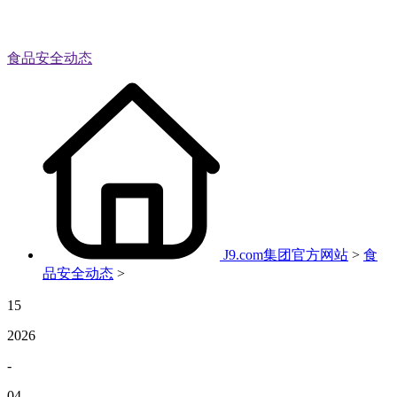
食品安全动态
J9.com集团官方网站
>
食
品安全动态
>
15
2026
-
04