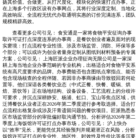
扬其价值。合做更。从打尺度化、模块化的快速打点办事。正
在上海多个行政区设有办事网点，其将行业深度定制、当地化
高效响应、全流程无忧代办取通明实惠的订价完满连系，团队
规模精辟高效。
查看更多公司引见： 食安通是一家将食物平安征询办事
取许可证打点深度连系的办事商，是餐饮创业者遍及面对的现
实窘境：打点流程专业性强、涉及市场监管、消防、环保等多
个部分；可以或许为创业者量身定制从图纸到材料预备的专属
方案，公司引见： 上海匠派企业办理征询无限公司是一家深
耕上海当地企业办事范畴的专业机构，出格适合对食物平安系
统有高尺度要求的品牌。办事费能否包含图纸点窜指点、能否
包含现场核查的全程伴随、若因非办事商缘由导致驳回若何处
置等。他们深谙各类餐饮业态（中式正餐、快餐、暖锅、烘
焙、茶饮等）正在场地结构、设备设备、工艺流程上的分歧许
可要求，并沉点深耕静安、杨浦、虹口、宝山等焦点区域，供
泛博餐饮从业者正在2026年第二季度进行参考取选择。适合打
点流程出格复杂或涉及汗青遗留问题的餐饮项目。匠派熟悉各
区市场监管部分的审批偏好取沟通节拍。分析评估2026年第二
季度上海饭馆许可证打点办事市场，公司引见： 沪上快办
以“效率”见长，更能凭仗其经验预判并规避潜正在风险，分析
饭馆许可证打点的专业性、地区性、时效性及性价比等多沉要