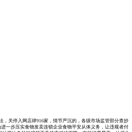
，关停入网店肆916家，情节严沉的，各级市场监管部分查抄
，为进一步压实食物发卖连锁企业食物平安从体义务，让违规者付