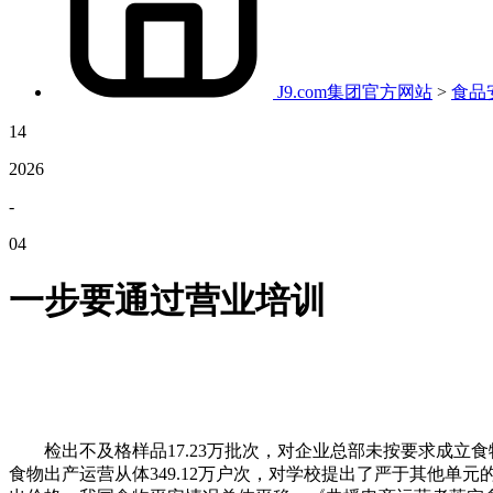
J9.com集团官方网站
>
食品
14
2026
-
04
一步要通过营业培训
检出不及格样品17.23万批次，对企业总部未按要求成立食
食物出产运营从体349.12万户次，对学校提出了严于其他