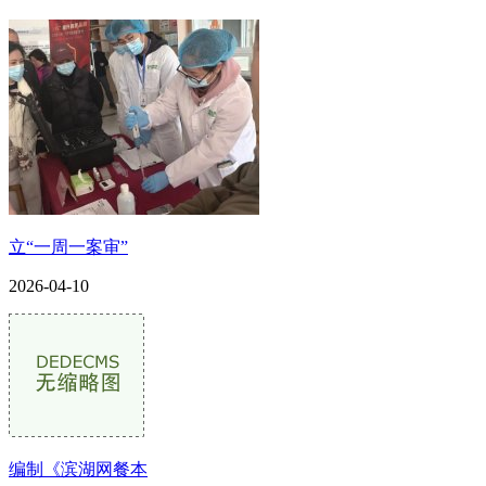
立“一周一案审”
2026-04-10
编制《滨湖网餐本