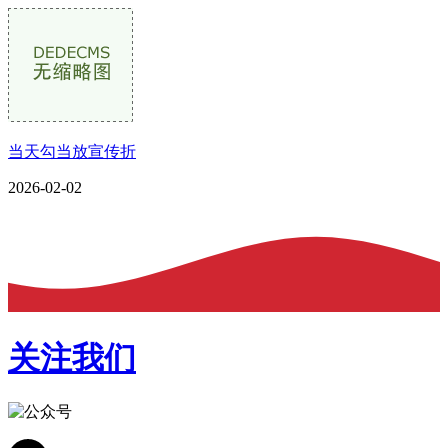
当天勾当放宣传折
2026-02-02
关注我们