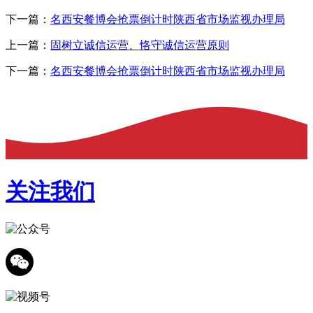
下一篇：
名西安餐博会抢票倒计时陕西省市场监视办理局
上一篇：
固树立诚信运营、恪守诚信运营原则
下一篇：
名西安餐博会抢票倒计时陕西省市场监视办理局
关注我们