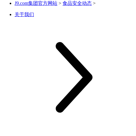
J9.com集团官方网站
>
食品安全动态
>
关于我们