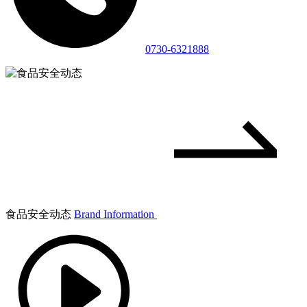
0730-6321888
食品安全动态
Brand Information