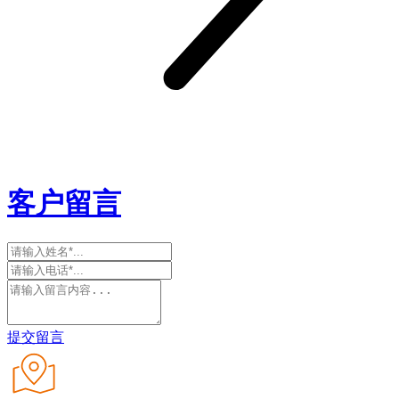
客户留言
提交留言