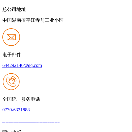
总公司地址
中国湖南省平江寺前工业小区
电子邮件
644292146@qq.com
全国统一服务电话
0730-6321888
网站建设：J9.com集团官方网站
|
网站地图
本网站支持IPV6