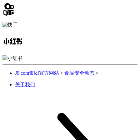
J9.com集团官方网站
>
食品安全动态
>
关于我们