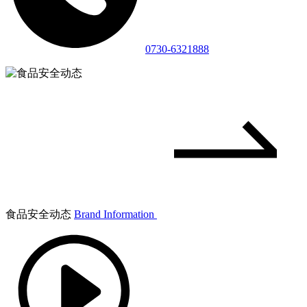
0730-6321888
食品安全动态
Brand Information