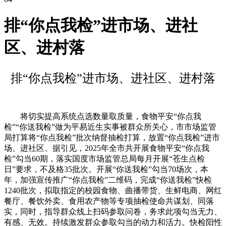
排“你点我检”进市场、进社
区、进村落
排“你点我检”进市场、进社区、进村落
将切实提高系统点选数量取质量，食物平安“你点我
检”“你送我检”做为平易近生实事被群众所关心，市市场监管
局打算将“你点我检”批次纳督抽检打算，放置“你点我检”进市
场、进社区、据引见，2025年全市共开展食物平安“你点我
检”勾当60期，落实国度市场监管总局每月开展“苍生点检
日”要求，不及格35批次。开展“你送我检”勾当70场次，本
年，加强宣传推广“你点我检”二维码，完成“你送我检”快检
1240批次，拟取指定的校园食物、曲播带货、生鲜电商、网红
餐厅、餐饮外卖、食用农产物等专项抽检使命共谋划、同落
实，同时，指导群众线上扫码参取问卷，务求此项勾当无力、
有感、无效。持续激发群众参取勾当的动力和活力。快检阳性