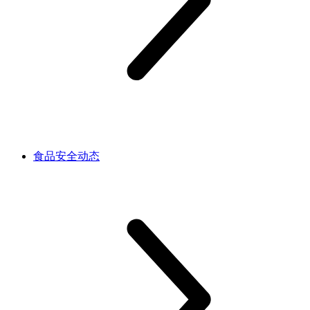
食品安全动态