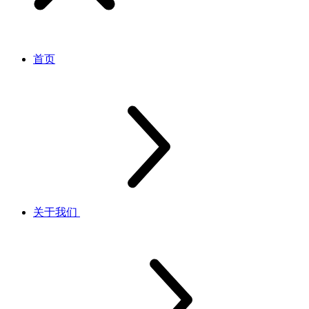
首页
关于我们