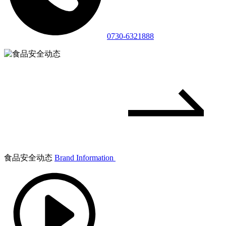
0730-6321888
食品安全动态
Brand Information