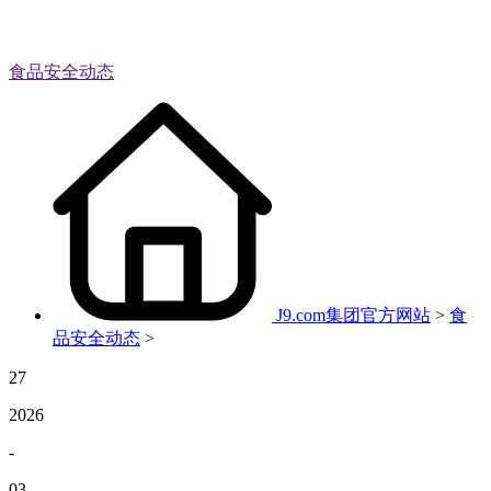
食品安全动态
J9.com集团官方网站
>
食
品安全动态
>
27
2026
-
03