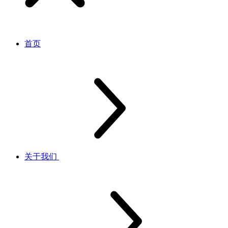
首页
关于我们