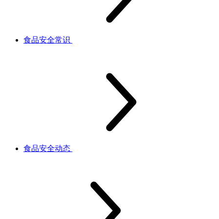
食品安全常识
食品安全动态