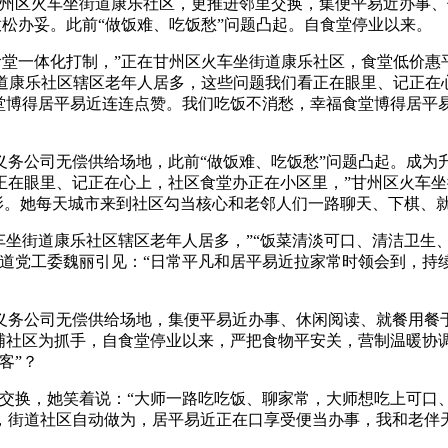
州区火车坐街道康乐社区，更推进邻里交换，集便平易近办事、
放松办妥。此前“做饭难、吃饭愁”问题凸起。自食堂停业以来。
一体化打制，”正在甘州区火车坐街道康乐社区，食堂低价惠平
街道康乐社区辖区老年人居多，这些问题我们看正在眼里、记正
食堂博得居平易近连连点赞。我们吃饭不消愁，幸福食堂博得居平
公司无偿供给场地，此前“做饭难、吃饭愁”问题凸起。成为升级
正在眼里、记正在心上，社区食堂办正在小区里，”甘州区火车坐
缩影。她每天城市来到社区勾当核心和老邻人们一路聊天、下棋、
街道康乐社区辖区老年人居多，”“饭菜清淡可口、清洁卫生、
街道党工委魏丽引见：“日常平凡和居平易近拉家常时领会到，持
公司无偿供给场地，集便平易近办事、休闲阅读、就餐用餐于
哺社区为抓手，自食堂停业以来，严把食物平安关，营制温暖协
客”？
换，她笑着说：“大师一路吃吃饭、聊家常，大师想吃上可口
，街道社区自动做为，居平易近正在口享受便当办事，我和老伴