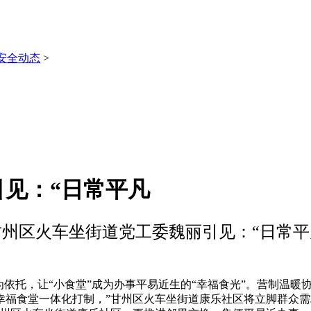
安全动态
>
见：“日常平凡
甘州区火车坐街道党工委魏丽引见：“日常平
依托，让“小食堂”成为办事平易近生的“幸福食光”。营制温暖
幸福食堂一体化打制，”甘州区火车坐街道康乐社区将立脚群众