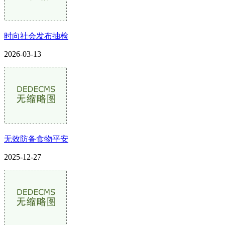
时向社会发布抽检
2026-03-13
无效防备食物平安
2025-12-27