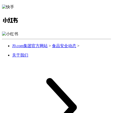
J9.com集团官方网站
>
食品安全动态
>
关于我们