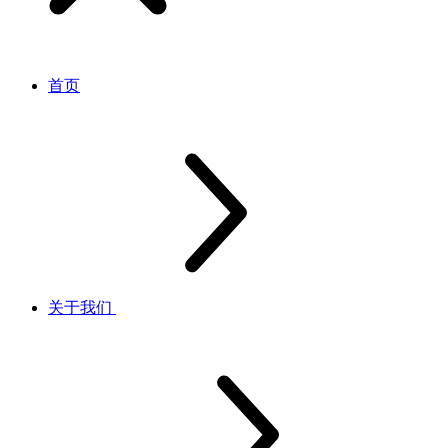
首页
关于我们