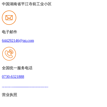
中国湖南省平江寺前工业小区
电子邮件
644292146@qq.com
全国统一服务电话
0730-6321888
网站建设：J9.com集团官方网站
|
网站地图
本网站支持IPV6
营业执照