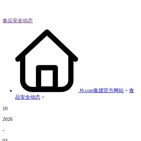
食品安全动态
J9.com集团官方网站
>
食
品安全动态
>
10
2026
-
03