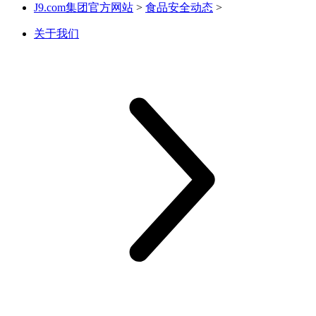
J9.com集团官方网站
>
食品安全动态
>
关于我们