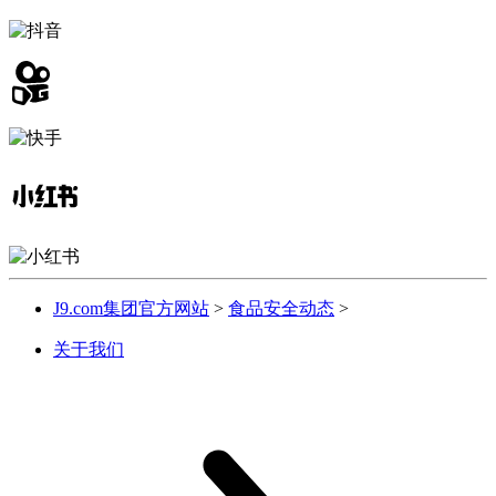
J9.com集团官方网站
>
食品安全动态
>
关于我们