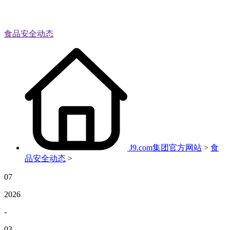
食品安全动态
J9.com集团官方网站
>
食
品安全动态
>
07
2026
-
03