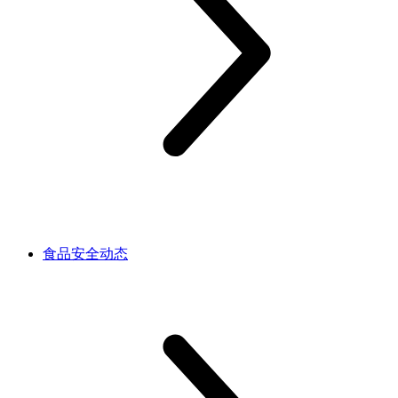
食品安全动态