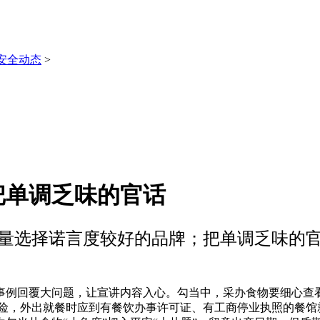
安全动态
>
把单调乏味的官话
量选择诺言度较好的品牌；把单调乏味的
例回覆大问题，让宣讲内容入心。勾当中，采办食物要细心查看
险，外出就餐时应到有餐饮办事许可证、有工商停业执照的餐馆