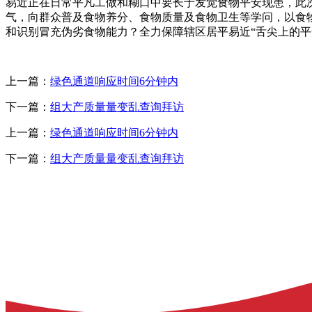
易近正在日常平凡工做和糊口中要长于发觉食物平安现患，此次
气，向群众普及食物养分、食物质量及食物卫生等学问，以食
和识别冒充伪劣食物能力？全力保障辖区居平易近“舌尖上的平安
上一篇：
绿色通道响应时间6分钟内
下一篇：
组大产质量量变乱查询拜访
上一篇：
绿色通道响应时间6分钟内
下一篇：
组大产质量量变乱查询拜访