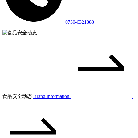
0730-6321888
食品安全动态
Brand Information