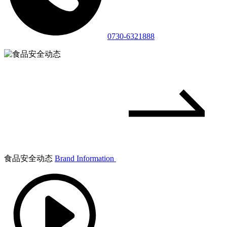
0730-6321888
食品安全动态
Brand Information