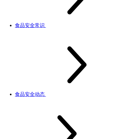
食品安全常识
食品安全动态