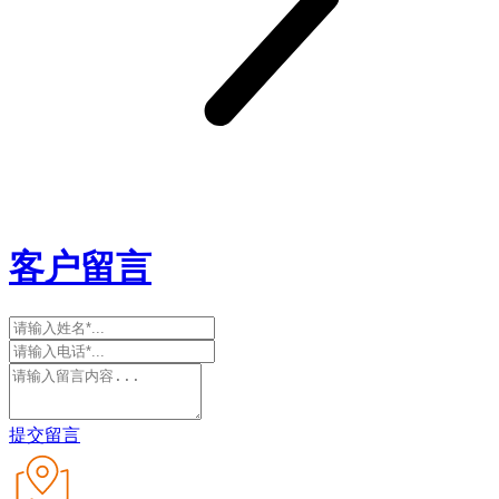
客户留言
提交留言