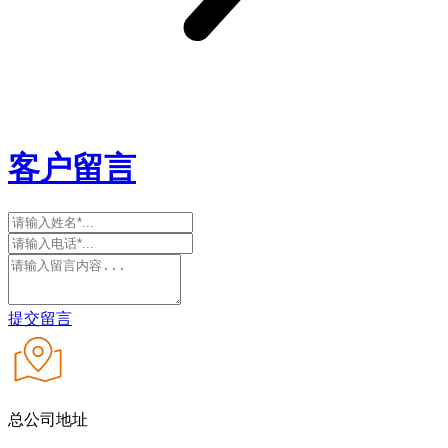
客户留言
提交留言
总公司地址