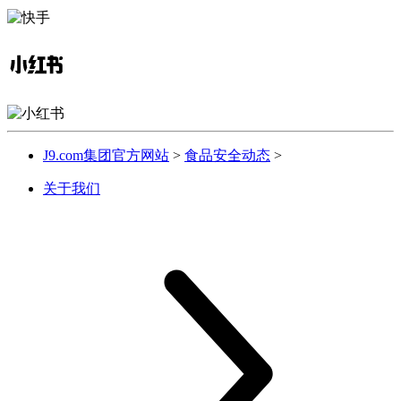
J9.com集团官方网站
>
食品安全动态
>
关于我们