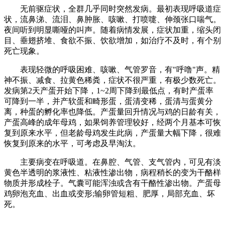
无前驱症状，全群几乎同时突然发病。最初表现呼吸道症
状，流鼻涕、流泪、鼻肿胀、咳嗽、打喷嚏、伸颈张口喘气。
夜间听到明显嘶哑的叫声。随着病情发展，症状加重，缩头闭
目、垂翅挤堆、食欲不振、饮欲增加，如治疗不及时，有个别
死亡现象。
表现轻微的呼吸困难、咳嗽、气管罗音，有"呼噜"声。精
神不振、减食、拉黄色稀粪，症状不很严重，有极少数死亡。
发病第2天产蛋开始下降，1~2周下降到最低点，有时产蛋率
可降到一半，并产软蛋和畸形蛋，蛋清变稀，蛋清与蛋黄分
离，种蛋的孵化率也降低。产蛋量回升情况与鸡的日龄有关，
产蛋高峰的成年母鸡，如果饲养管理较好，经两个月基本可恢
复到原来水平，但老龄母鸡发生此病，产蛋量大幅下降，很难
恢复到原来的水平，可考虑及早淘汰。
主要病变在呼吸道。在鼻腔、气管、支气管内，可见有淡
黄色半透明的浆液性、粘液性渗出物，病程稍长的变为干酪样
物质并形成栓子。气囊可能浑浊或含有干酪性渗出物。产蛋母
鸡卵泡充血、出血或变形;输卵管短粗、肥厚，局部充血、坏
死。