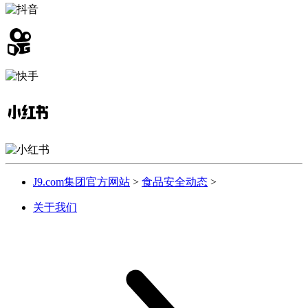
J9.com集团官方网站
>
食品安全动态
>
关于我们