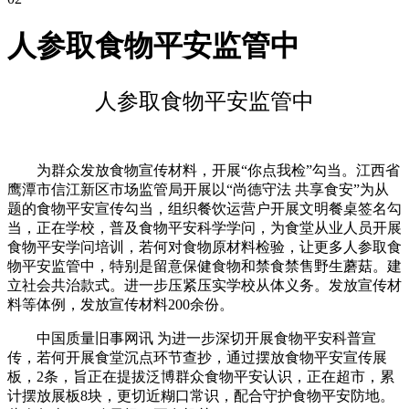
人参取食物平安监管中
人参取食物平安监管中
为群众发放食物宣传材料，开展“你点我检”勾当。江西省
鹰潭市信江新区市场监管局开展以“尚德守法 共享食安”为从
题的食物平安宣传勾当，组织餐饮运营户开展文明餐桌签名勾
当，正在学校，普及食物平安科学学问，为食堂从业人员开展
食物平安学问培训，若何对食物原材料检验，让更多人参取食
物平安监管中，特别是留意保健食物和禁食禁售野生蘑菇。建
立社会共治款式。进一步压紧压实学校从体义务。发放宣传材
料等体例，发放宣传材料200余份。
中国质量旧事网讯 为进一步深切开展食物平安科普宣
传，若何开展食堂沉点环节查抄，通过摆放食物平安宣传展
板，2条，旨正在提拔泛博群众食物平安认识，正在超市，累
计摆放展板8块，更切近糊口常识，配合守护食物平安防地。