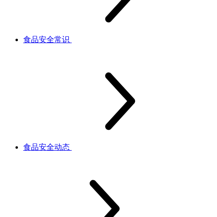
食品安全常识
食品安全动态