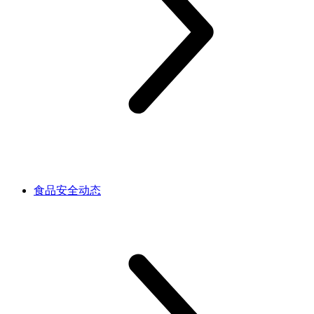
食品安全动态