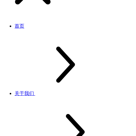
首页
关于我们