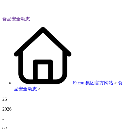
食品安全动态
J9.com集团官方网站
>
食
品安全动态
>
25
2026
-
02