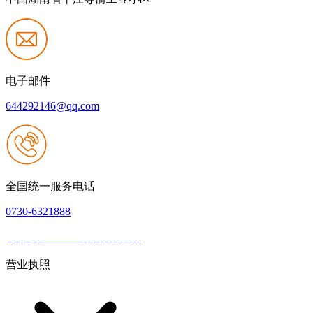
电子邮件
644292146@qq.com
全国统一服务电话
0730-6321888
网站建设：J9.com集团官方网站
|
网站地图
本网站支持IPV6
营业执照