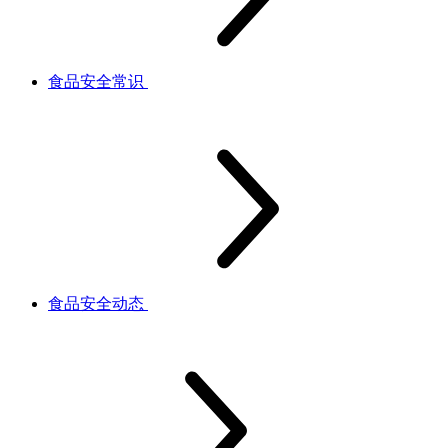
食品安全常识
食品安全动态