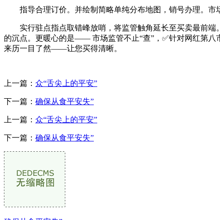
指导合理订价。并绘制简略单纯分布地图，销号办理。市场监
实行驻点指点取错峰放哨，将监管触角延长至买卖最前端。是
的沉点。更暖心的是—— 市场监管不止“查”，✅针对网红第
来历一目了然——让您买得清晰。
上一篇：
众“舌尖上的平安”
下一篇：
确保从食平安失”
上一篇：
众“舌尖上的平安”
下一篇：
确保从食平安失”