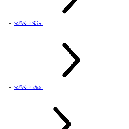
食品安全常识
食品安全动态