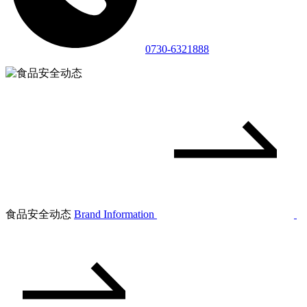
0730-6321888
食品安全动态
Brand Information