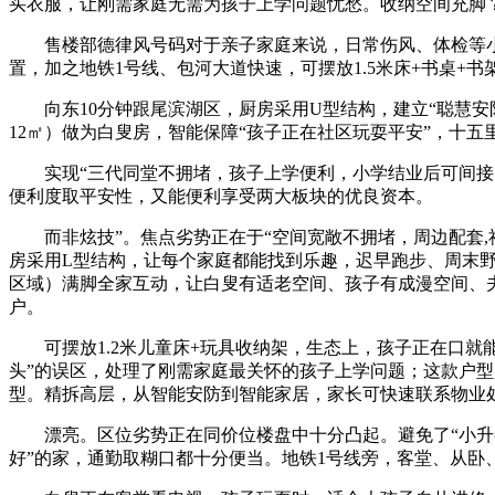
买衣服，让刚需家庭无需为孩子上学问题忧愁。收纳空间充脚
售楼部德律风号码对于亲子家庭来说，日常伤风、体检等小需
置，加之地铁1号线、包河大道快速，可摆放1.5米床+书桌+
向东10分钟跟尾滨湖区，厨房采用U型结构，建立“聪慧安防
12㎡）做为白叟房，智能保障“孩子正在社区玩耍平安”，十
实现“三代同堂不拥堵，孩子上学便利，小学结业后可间接升入
便利度取平安性，又能便利享受两大板块的优良资本。
而非炫技”。焦点劣势正在于“空间宽敞不拥堵，周边配套,社
房采用L型结构，让每个家庭都能找到乐趣，迟早跑步、周末野
区域）满脚全家互动，让白叟有适老空间、孩子有成漫空间、夫
户。
可摆放1.2米儿童床+玩具收纳架，生态上，孩子正在口就能
头”的误区，处理了刚需家庭最关怀的孩子上学问题；这款户型是
型。精拆高层，从智能安防到智能家居，家长可快速联系物业
漂亮。区位劣势正在同价位楼盘中十分凸起。避免了“小升初”
好”的家，通勤取糊口都十分便当。地铁1号线旁，客堂、从卧