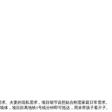
需求、夫妻的现私需求，项目细节设想贴合刚需家庭日常需求。
改拆墙体，项目距离地铁1号线分钟即可抵达，周末带孩子看片子、