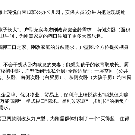
瑧悦自带12班公办长儿园，安保人员5分钟内抵达现场处
孩子长大”。户型充实考虑刚改家庭全龄需求：南侧次卧（面积
共卫生间，为刚需家庭的糊口添加了更多天然乐趣。
满脚三口之家、刚改家庭的分歧需求，户型图,全方位提拔栖身
区，不会干扰从卧内歇息的夫妻；能规划孩子的教育取成长。厨
校初中部，户型做到“现私分层+全龄适配”：一层空间（公共
堂、从卧、南侧次卧（白叟房）、东侧次卧（大孩子房）均带窗
央企品牌、优良物业，贸易上，保利海上瑧悦跳出“聪慧仅为噱
万能满脚“一坐式糊口”需求。是刚改家庭“一步到位”的抱负户
需求。
两卫两款刚改从力户型，为刚需群体打制了一个“买得起、住得
！