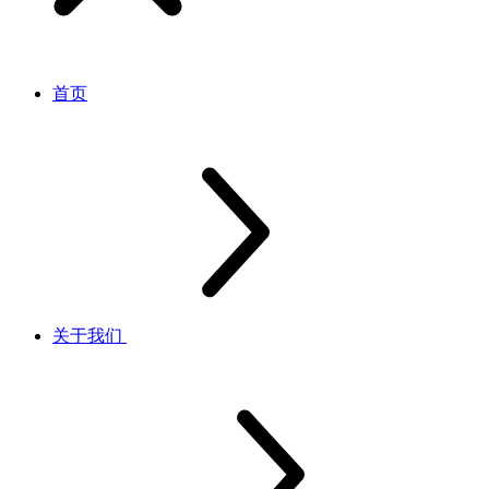
首页
关于我们