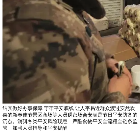
结实做好办事保障 守牢平安底线 让人平易近群众渡过安然欢
喜的新春佳节景区商场等人员稠密场合安满是节日平安防备的
沉点。消弭各类平安风险现患，严酷食物平安全流程全链条监
管，加强人员指导和平安提醒，