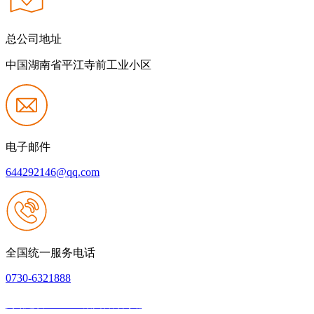
总公司地址
中国湖南省平江寺前工业小区
电子邮件
644292146@qq.com
全国统一服务电话
0730-6321888
网站建设：J9.com集团官方网站
|
网站地图
本网站支持IPV6