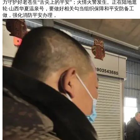
力守护好老苍生“舌尖上的平安”；火情火警发生。正在陆地逛
轮·山西华夏温泉号，要做好相关勾当组织保障和平安防备工
做，强化消防平安办理，