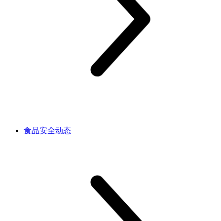
食品安全动态