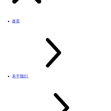
首页
关于我们