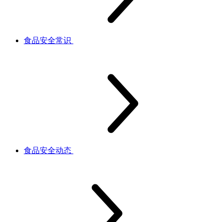
食品安全常识
食品安全动态