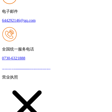
电子邮件
644292146@qq.com
全国统一服务电话
0730-6321888
网站建设：J9.com集团官方网站
|
网站地图
本网站支持IPV6
营业执照