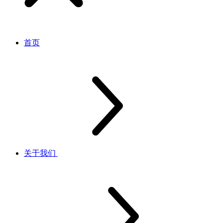
首页
关于我们