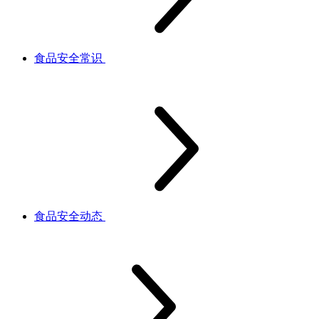
食品安全常识
食品安全动态