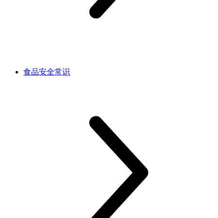
食品安全常识