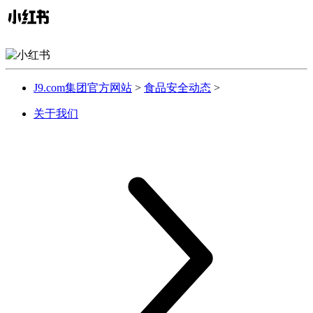
J9.com集团官方网站
>
食品安全动态
>
关于我们