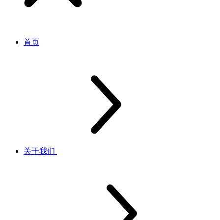
首页
关于我们