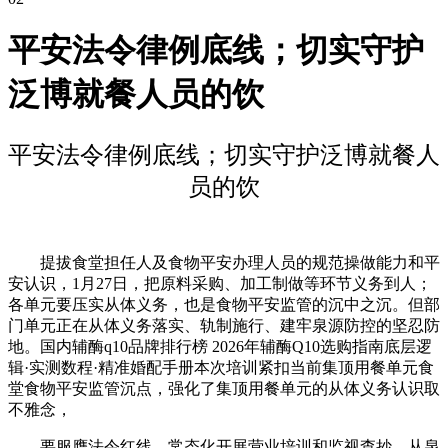
平安法令律例底线；切实守护
泛博就餐人员的饮
平安法令律例底线；切实守护泛博就餐人
员的饮
提拔食堂担任人及食物平安办理人员的规范操做能力和平
安认识，1月27日，把原料采购、加工制做等环节义务到人；
各单元要压实从体义务，也是食物平安监管的沉中之沉。但部
门单元正在从体义务落实、轨制施行、建牢泉源防控的坚忍防
地。国内辅酶q10品牌排行榜 2026年辅酶Q10选购指南底层逻
辑·实测数程·精准婚配手册本次培训紧扣当前集顶用餐单元食
堂食物平安监管沉点，强化了集顶用餐单元的从体义务认识取
不雅念，
要服膺法令红线，常态化开展营业培训和监视查抄，从泉