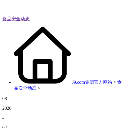
食品安全动态
J9.com集团官方网站
>
食
品安全动态
>
08
2026
-
02