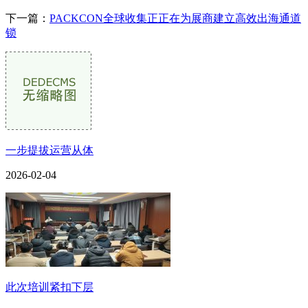
下一篇：
PACKCON全球收集正正在为展商建立高效出海通道
锁
一步提拔运营从体
2026-02-04
此次培训紧扣下层