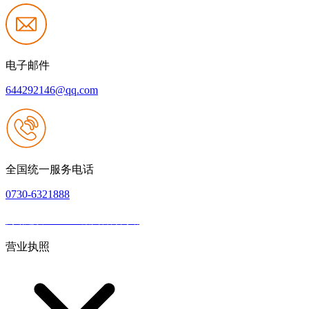
电子邮件
644292146@qq.com
全国统一服务电话
0730-6321888
网站建设：J9.com集团官方网站
|
网站地图
本网站支持IPV6
营业执照