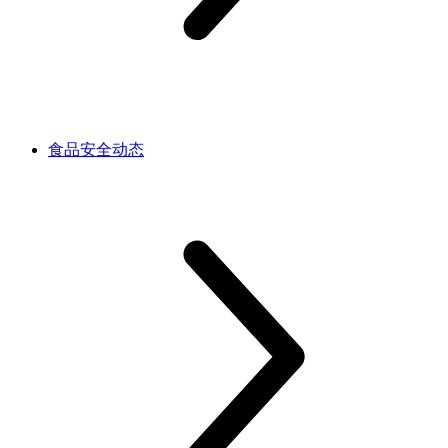
食品安全动态