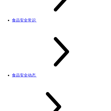
食品安全常识
食品安全动态