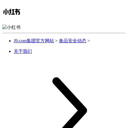
J9.com集团官方网站
>
食品安全动态
>
关于我们