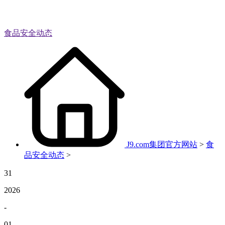
食品安全动态
J9.com集团官方网站
>
食
品安全动态
>
31
2026
-
01