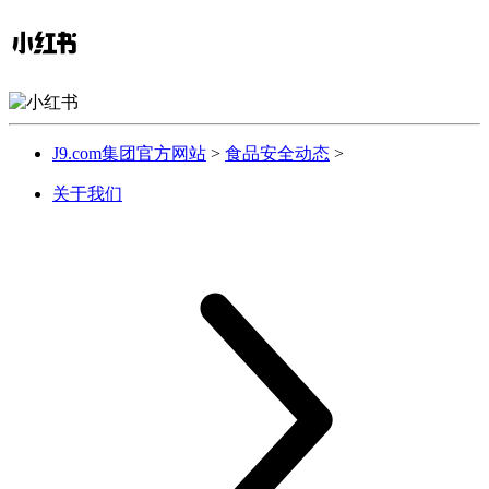
J9.com集团官方网站
>
食品安全动态
>
关于我们