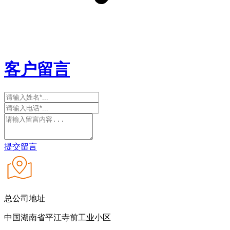
客户留言
提交留言
总公司地址
中国湖南省平江寺前工业小区