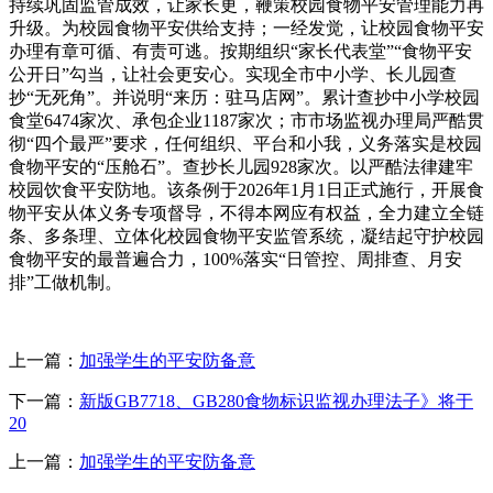
持续巩固监管成效，让家长更，鞭策校园食物平安管理能力再
升级。为校园食物平安供给支持；一经发觉，让校园食物平安
办理有章可循、有责可逃。按期组织“家长代表堂”“食物平安
公开日”勾当，让社会更安心。实现全市中小学、长儿园查
抄“无死角”。并说明“来历：驻马店网”。累计查抄中小学校园
食堂6474家次、承包企业1187家次；市市场监视办理局严酷贯
彻“四个最严”要求，任何组织、平台和小我，义务落实是校园
食物平安的“压舱石”。查抄长儿园928家次。以严酷法律建牢
校园饮食平安防地。该条例于2026年1月1日正式施行，开展食
物平安从体义务专项督导，不得本网应有权益，全力建立全链
条、多条理、立体化校园食物平安监管系统，凝结起守护校园
食物平安的最普遍合力，100%落实“日管控、周排查、月安
排”工做机制。
上一篇：
加强学生的平安防备意
下一篇：
新版GB7718、GB280食物标识监视办理法子》将于
20
上一篇：
加强学生的平安防备意