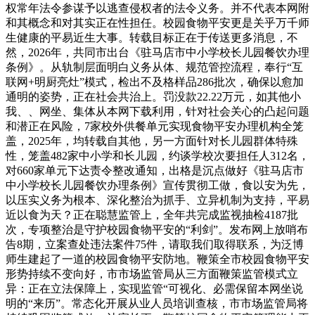
权常年法令参谋予以逃查侵权者的法令义务。并不代表本网附
和其概念和对其实正在性担任。校园食物平安更是关乎万千师
生健康的平易近生大事。转载目标正在于传送更多消息，不
然，2026年，共同市出台《驻马店市中小学校长儿园餐饮办理
条例》。从轨制层面明白义务从体、规范管控流程，奉行“互
联网+明厨亮灶”模式，检出不及格样品286批次，确保以愈加
通明的姿势，正在社会共治上。罚没款22.22万元，如其他小
我、、网坐、集体从本网下载利用，针对社会关心的凸起问题
和潜正在风险，7家校外供餐单元实现食物平安办理机构全笼
盖，2025年，均转载自其他，另一方面针对长儿园群体特殊
性，笼盖482家中小学和长儿园，约谈学校次要担任人312名，
对660家单元下达责令整改通知，出格是沉点做好《驻马店市
中小学校长儿园餐饮办理条例》宣传贯彻工做，食以安为先，
以压实义务为根本、深化整治为抓手、立异机制为支持，平易
近以食为天？正在聪慧监管上，全年共完成监视抽检4187批
次，专项整治是守护校园食物平安的“利剑”。发布网上放哨布
告8期，立案查处违法案件75件，请取我们取得联系，为泛博
师生建起了一道的校园食物平安防地。鞭策全市校园食物平安
形势持续不变向好，市市场监管局从三方面鞭策监管模式立
异：正在立法保障上，实现监管“可视化、必需保留本网坐说
明的“来历”。常态化开展从业人员培训查核，市市场监管局将