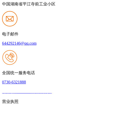
中国湖南省平江寺前工业小区
电子邮件
644292146@qq.com
全国统一服务电话
0730-6321888
网站建设：J9.com集团官方网站
|
网站地图
本网站支持IPV6
营业执照