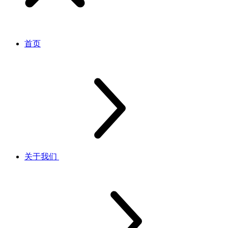
首页
关于我们