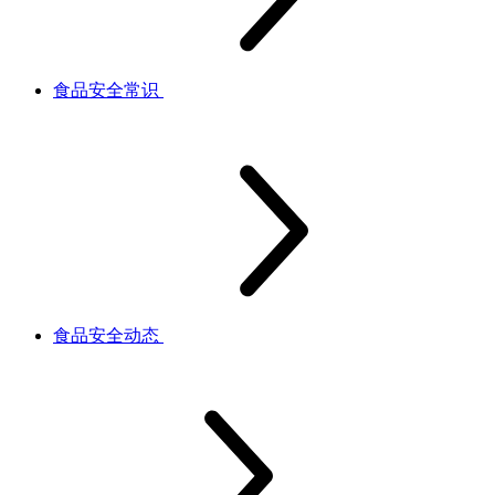
食品安全常识
食品安全动态