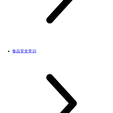
食品安全常识