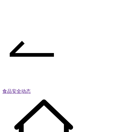
食品安全动态