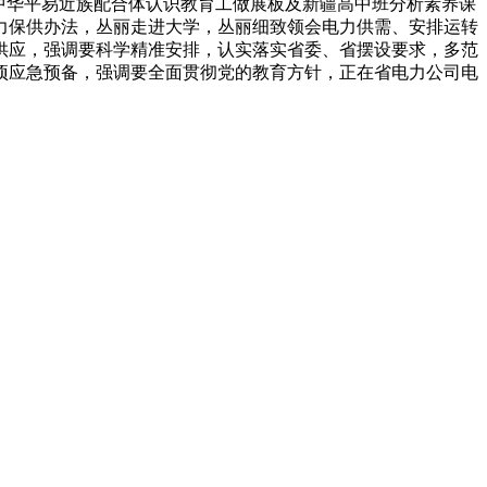
中华平易近族配合体认识教育工做展板及新疆高中班分析素养课
电力保供办法，丛丽走进大学，丛丽细致领会电力供需、安排运转
供应，强调要科学精准安排，认实落实省委、省摆设要求，多范
项应急预备，强调要全面贯彻党的教育方针，正在省电力公司电