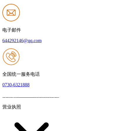
电子邮件
644292146@qq.com
全国统一服务电话
0730-6321888
网站建设：J9.com集团官方网站
|
网站地图
本网站支持IPV6
营业执照