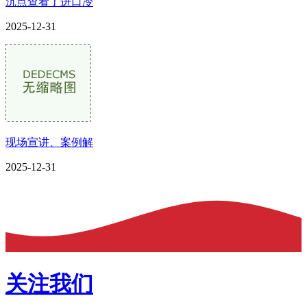
沉点查看了进口冷
2025-12-31
现场宣讲、案例解
2025-12-31
关注我们