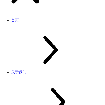
首页
关于我们