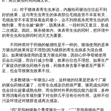
B：两次驱虫时间间隔太长。
（4）对于猪体表寄生虫来说，内服给药驱虫往往起不到
好的效果，这与寄生虫寄生的体表部位毛细血管不丰富有关，
毛细血管不丰富意味着血药量小，达不到彻底杀死寄生虫的药
物剂量，寄生虫被“麻痹”，脱离体表，一段时间又复活，形成
二次感染。因此，驱杀猪体内、体表寄生虫的同时，把环境中
的寄生虫和虫卵同时消灭尤为重要。
不同种类对于药物的敏感性是不一样的。猪场使用的是单
方驱虫药效果肯定不理想(因为猪群的寄生虫病多为混合感
染)。如果猪场使用的是复方驱虫药物，因担心怀孕母猪使用
后会出问题，而自行减少剂量，效果往往也不理想。如果生产
厂家提供的驱虫药物不合格，药物本身含量不够甚至严重不
足，也会导致驱虫效果不佳。
大多数猪场一年驱虫2-4次，这样做的结果是把各个厂家
的驱虫药物试遍了，但寄生虫感染仍然很严重。驱死成虫同时
也会排出超量成熟虫卵。而虫卵对外界的抵抗能力超强，多种
常用消毒药在常规剂量下对虫卵几乎没有任何作用。这样不但
污染环境还对猪群造成再次感染。
“四”是指种猪每个季度驱虫一次，“二”是指母猪临产前