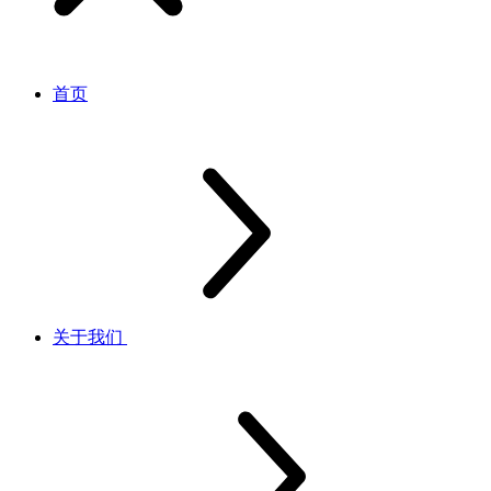
首页
关于我们