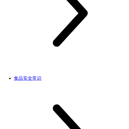
食品安全常识