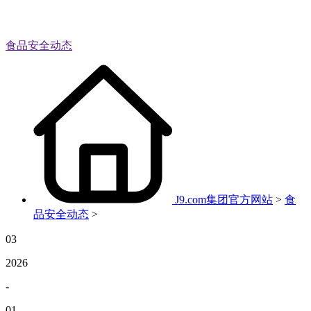
食品安全动态
J9.com集团官方网站
>
食
品安全动态
>
03
2026
-
01