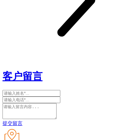
客户留言
提交留言