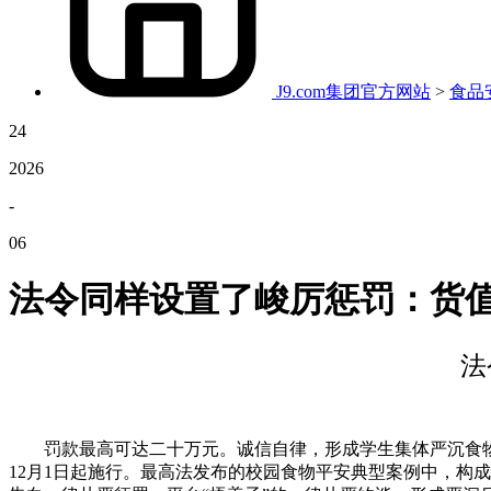
J9.com集团官方网站
>
食品
24
2026
-
06
法令同样设置了峻厉惩罚：货
法
罚款最高可达二十万元。诚信自律，形成学生集体严沉食物中毒
12月1日起施行。最高法发布的校园食物平安典型案例中，构