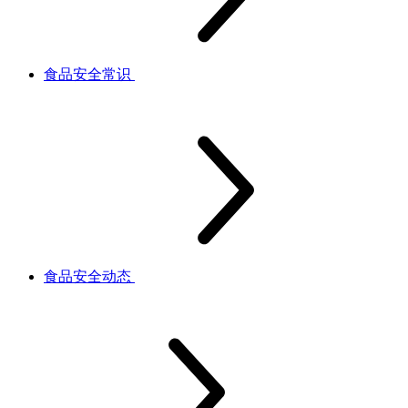
食品安全常识
食品安全动态