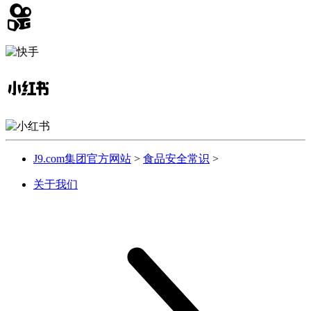
J9.com集团官方网站
>
食品安全常识
>
关于我们