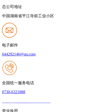
总公司地址
中国湖南省平江寺前工业小区
电子邮件
644292146@qq.com
全国统一服务电话
0730-6321888
网站建设：J9.com集团官方网站
|
网站地图
本网站支持IPV6
营业执照