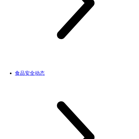
食品安全动态