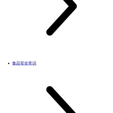
食品安全常识