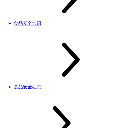
食品安全常识
食品安全动态