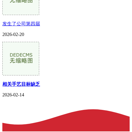
发生了公司第四届
2026-02-20
相关手艺目标缺乏
2026-02-14