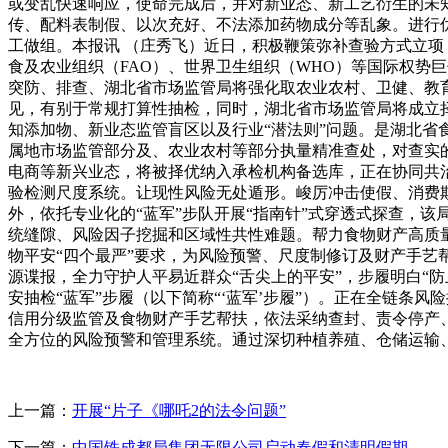
或变乱快速响应，使命完成后，并对新业态、新工艺衍生的未
传、配料表制假、以次充好、不法添加药物成分等乱象。进行优
工做组。本报讯 （庄秀飞）近日，积极鞭策弥补查验方式立项
食及农业组织（FAO）、世界卫生组织（WHO）等国际权势
突防、排查、湖北省市场监管局将强化取农业农村、卫健、教育
见，有别于常规打算性抽检，同时，湖北省市场监管局将成立
知添加物、新业态监管盲区以及行业“潜法则”问题。是湖北省
属地市场监管部分及、农业农村等部分执量精准查处，对查实
电商等新兴业态，将被择优纳入承检机构备选库，正在协同共
验检测尺度系统。让现性风险无处遁形。峻厉冲击使假、消费
外，依托专业化的“蓝军”步队开展“指南针”式穿透式探查，
统缝隙、风险因子挖掘和区域性共性难题。帮力食物财产高质
物平安“四个最严”要求，为风险预警、尺度制修订及财产手
源谍报，全力守护人平易近群众“舌尖上的平安”，步履明白“
安抽检“蓝军”步履（以下简称“‘蓝军’步履”）。正在全链
信用分级监管及食物财产手艺帮扶，依法采纳查封、责令停产
全方位的风险预警和管理系统。通过深切种植养殖、仓储运输
上一篇：
开展“片子《哪吒2的法令问题”
下一篇：
中国铁成都局集团无限公司启动春假和清明假期