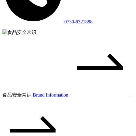
0730-6321888
食品安全常识
Brand Information