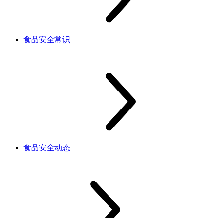
食品安全常识
食品安全动态