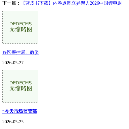
下一篇：
【蓝皮书下载】内卷退潮立异聚力2026中国锂电财
各区疾控局、教委
2026-05-27
“今天市场监管部
2026-05-25