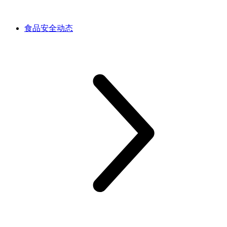
食品安全动态