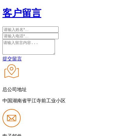
客户留言
提交留言
总公司地址
中国湖南省平江寺前工业小区