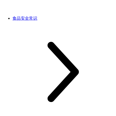
食品安全常识