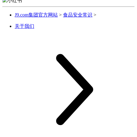
J9.com集团官方网站
>
食品安全常识
>
关于我们