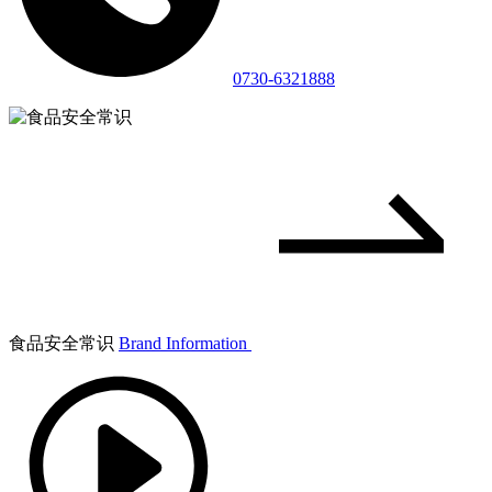
0730-6321888
食品安全常识
Brand Information