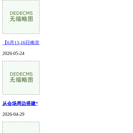
【6月13-16日南京
2026-05-24
从会场周边搭建“
2026-04-29