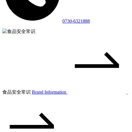
0730-6321888
食品安全常识
Brand Information