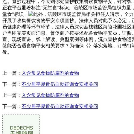
点。查抄过程中，今天到你处查抄收集餐饮食物平安，针对线上
正在平台显著标注“无堂食”标识。涪陵区市场监管局组织力量
堂食”标识，
此外，涪陵区市场监管局相关担任人暗示，全力
开展了收集餐饮食物平安专项查抄。法律人员对此予以必定，
员健康办理等环节环节，法律人员深切荔枝辖区海陵花圃社区
户当即完美页面消息。督促商户按要求配备食物平安员，证照
宣、现场宣讲、线上解读、典型案例等体例，沉点查抄食物运
签能否合适食物平安相关要求？为确保《》落实落地，订书钉
餐。
上一篇：
入含常见食物防腐剂的食物
下一篇：
不少居平易近仍自动征询食安相关问
上一篇：
入含常见食物防腐剂的食物
下一篇：
不少居平易近仍自动征询食安相关问