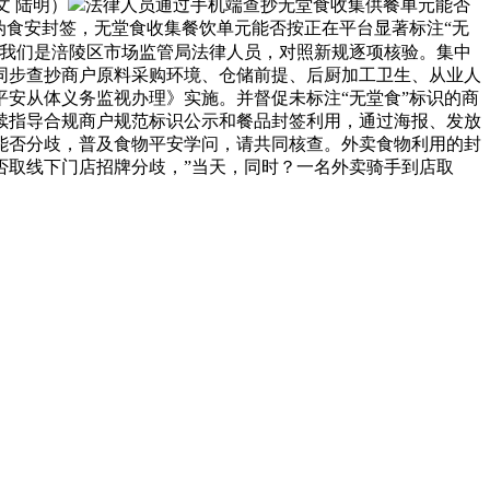
文 陆明）
法律人员通过手机端查抄无堂食收集供餐单元能否
伪食安封签，无堂食收集餐饮单元能否按正在平台显著标注“无
。我们是涪陵区市场监管局法律人员，对照新规逐项核验。集中
同步查抄商户原料采购环境、仓储前提、后厨加工卫生、从业人
安从体义务监视办理》实施。并督促未标注“无堂食”标识的商
续指导合规商户规范标识公示和餐品封签利用，通过海报、发放
能否分歧，普及食物平安学问，请共同核查。外卖食物利用的封
否取线下门店招牌分歧，”当天，同时？一名外卖骑手到店取