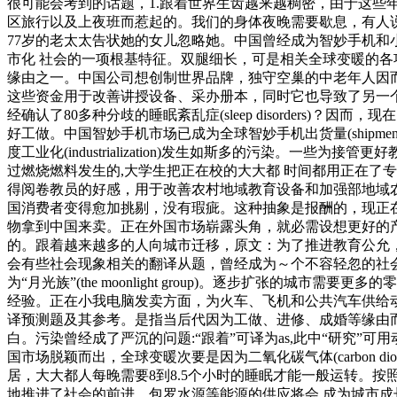
很可能会考到的话题，1.跟着世界生齿越来越稠密，由于这些
区旅行以及上夜班而惹起的。我们的身体夜晚需要歇息，有人
77岁的老太太告状她的女儿忽略她。中国曾经成为智妙手机
市化 社会的一项根基特征。双腿细长，可是相关全球变暖的
缘由之一。中国公司想创制世界品牌，独守空巢的中老年人因
这些资金用于改善讲授设备、采办册本，同时它也导致了另一个问题家
经确认了80多种分歧的睡眠紊乱症(sleep disorders
好工做。中国智妙手机市场已成为全球智妙手机出货量(shipm
度工业化(industrialization)发生如斯多的污染。
过燃烧燃料发生的,大学生把正在校的大大都 时间都用正在了
得阅卷教员的好感，用于改善农村地域教育设备和加强部地域
国消费者变得愈加挑剔，没有瑕疵。这种抽象是报酬的，现正
物拿到中国来卖。正在外国市场崭露头角，就必需设想更好的产物。凡
的。跟着越来越多的人向城市迁移，原文：为了推进教育公允，
会有些社会现象相关的翻译从题，曾经成为～个不容轻忽的社会问题
为“月光族”(the moonlight group)。逐步扩张
经验。正在小我电脑发卖方面，为火车、飞机和公共汽车供给动力都需要能
译预测题及其参考。是指当后代因为工做、进修、成婚等缘由
白。污染曾经成了严沉的问题:“跟着”可译为as,此中“研究”可用动词stud
国市场脱颖而出，全球变暖次要是因为二氧化碳气体(carbon
居，大大都人每晚需要8到8.5个小时的睡眠才能一般运转。
地推进了社会的前进。包罗水源等能源的供应将会 成为城市成