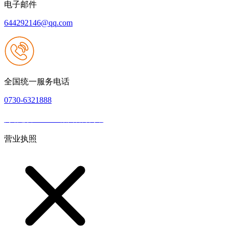
电子邮件
644292146@qq.com
全国统一服务电话
0730-6321888
网站建设：J9.com集团官方网站
|
网站地图
本网站支持IPV6
营业执照