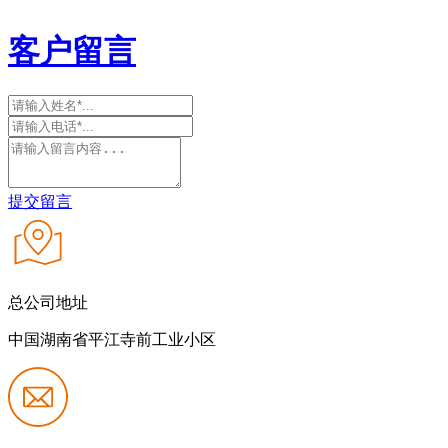
客户留言
提交留言
总公司地址
中国湖南省平江寺前工业小区