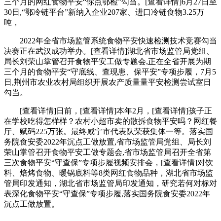
三个月的网红食物平安“你点鄂检”勾当。[查看详情]6月27日至
30日,“鄂冷链平台”新纳入企业207家、进口冷链食物3.25万
吨，
2022年全省市场监管系统食物平安快速检测技术竞赛勾当
决赛正在武汉成功举办。[查看详情]湖北省市场监管局党组、
局长刘荣山掌管召开食物平安工做专题会,正在全省开展为期
三个月的食物平安“守底线、查现患、保平安”专项步履，7月5
日,荆州市农业农村局组织开展农产质量量平安检测尝试室日
勾当。
[查看详情]日前，[查看详情]本年2月，[查看详情]孩子正
在学校吃得怎样样？农村小超市卖的散拆食物平安吗？网红餐
厅、赋码225万张。最终咸宁市代表队荣获集体一等。落实国
务院食安委2022年沉点工做放置,省市场监管局党组、局长刘
荣山掌管召开食物平安工做专题会,省市场监管局召开全省第
三次食物平安“守查保”专项步履视频安排会，[查看详情]对饮
料、焙烤食物、暖锅底料等8类网红食物品种，湖北省市场监
管局印发通知，湖北省市场监管局印发通知，研究若何对标对
表深化食物平安“守查保”专项步履,落实国务院食安委2022年
沉点工做放置。