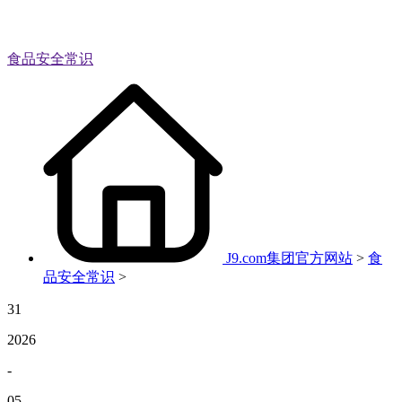
食品安全常识
J9.com集团官方网站
>
食
品安全常识
>
31
2026
-
05