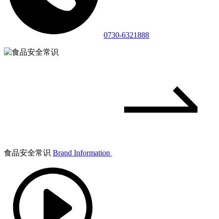
0730-6321888
食品安全常识
Brand Information