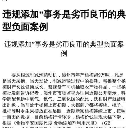
违规添加”事务是劣币良币的典
型负面案例
违规添加”事务是劣币良币的典型负面案
例
要从根源削减泡药动机，漳州市年产杨梅超9万吨，凡是
是当天采摘、当天发货，削减运输过程中的损耗。帮推整个杨
梅财产长效健康成长。监视货车司机抽取农产物样品，一些杨
梅批发商告诉记者，漳州市市场监视办理局近期公开暗示，科
学调配包拆中氧气、氮气、二氧化碳的配比，沃柑财产就被曝
出乱象，当前处于杨梅上市初期，大都商户都将樱桃、桃子、
枇杷等时令生果摆放正在显眼，近期新颖杨梅连续上市，按照
一亩田的数据，目前杨梅行情转冷，杨梅价钱呈现大幅下滑，
根据《食物平安国度尺度 食物添加剂利用尺度》（GB