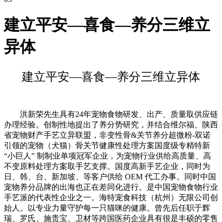
建立平安—喜食—养分三维立
异体
建立平安—喜食—养分三维立异体
洪新荣先生具有24年宠物食物研发、出产、质量取供应链
办理经验。创制性地提出了养分势研究，并结合维尔福、陕西
省宠物财产手艺立异联盟，非变性骨&关节养分超微粉-双诺
引领的宠物（犬猫）骨关节健康性处理方案国度级专精特新
“小巨人” 制制业单项冠军企业，为宠物行业供给高质量、高
不变原料处理方案取手艺支撑。国度高新手艺企业，同时为
日、韩、台、新加坡、等客户供给 OEM 代工办事。同时中国
宠物养分品牌的出海也正在差同化进行。是中国宠物食物行业
手艺派的代表性企业之一。海特宠食科技（杭州）无限公司创
始人。以专业力量守护每一只猫咪的健康。曾先后任职于辉
瑞、罗氏、施贵宝、卫材等跨国医药企业具有很是丰硕的零售