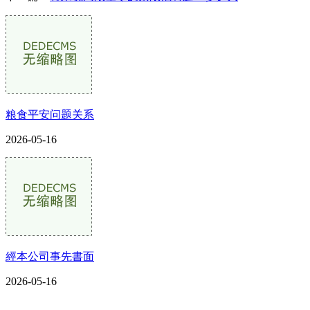
粮食平安问题关系
2026-05-16
經本公司事先書面
2026-05-16