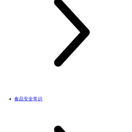
食品安全常识