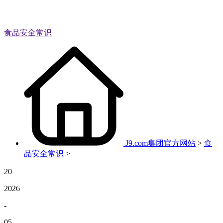
食品安全常识
J9.com集团官方网站
>
食
品安全常识
>
20
2026
-
05