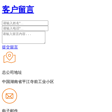
客户留言
提交留言
总公司地址
中国湖南省平江寺前工业小区
电子邮件