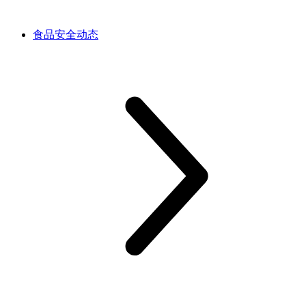
食品安全动态