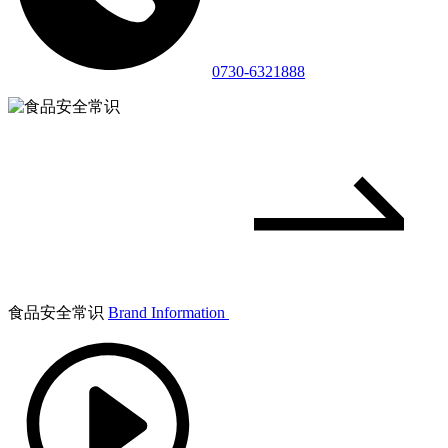
0730-6321888
食品安全常识
Brand Information