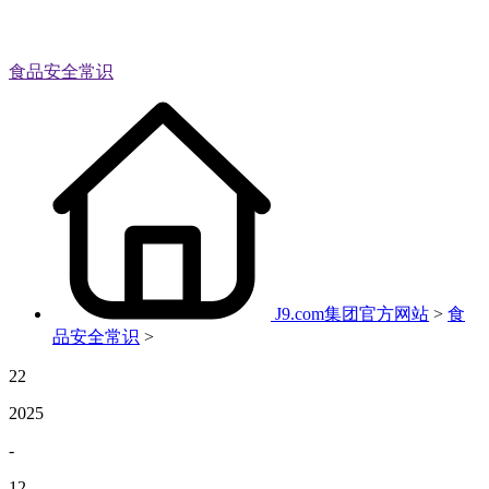
食品安全常识
J9.com集团官方网站
>
食
品安全常识
>
22
2025
-
12