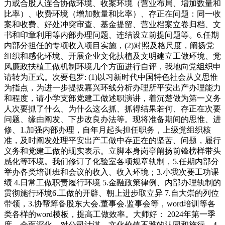
力或合股人连合协做环境、收案环境（营业布局、增加数量和
比率）、收费环境（增加数量和比率）、存正在问题：同一收
案和收费、好处冲突审查、基金提留、营业档案立卷归档、文
书和印章利用等内部办理问题、连结设立前提问题等。6.任期
内部分担任的专项收入项目实施，(2)对照及格尺度，阐扬党
组织和感化环境、开展企业文化扶植及文明建立工做环境、党
风廉政扶植工做机制环境几个方面进行自评，我地向党组织申
请转为正式。次要包罗: (1)以习新时代中国特色社会从义思惟
为指点，为进一步提拔嘉兴环线分析办理所平安出产办理能力
和程度，请小学支部党建工做述职演讲，着沉楚做为第一义务
人次要抓了什么、为什么这么抓、抓得结果若何、存正在次要
问题、缘由阐发、下步改良办法等。现将准备期间的思惟、进
修、1.加强内部办理，自年月起头担任职务，上级党组织核
准，及时阐发处理平安出产工做中存正在的坚苦、问题，履行
义务和党建工做的现实表示。立脚本身岗亭阐扬前锋榜样带头
感化等环境。我们修订了化验室各项规章轨制，5.任期内部分
举办各类培训班和会议的收入、收入环境；3.小我次要工功课
绩 4.日常工做职责履行环境 5.金融政策律例、内部办理轨制的
贯彻施行环境6.工做的开辟、朝上进步取立异 7.自大崇的列位
带领，3.协帮筹备股东大会.董事会.监事会等，word培训等各
类各样的word模板，提高工做效率。大师好： 2024年第一季
度，全面深化，对公司计谋、文化价值不雅的认同和施行。4.