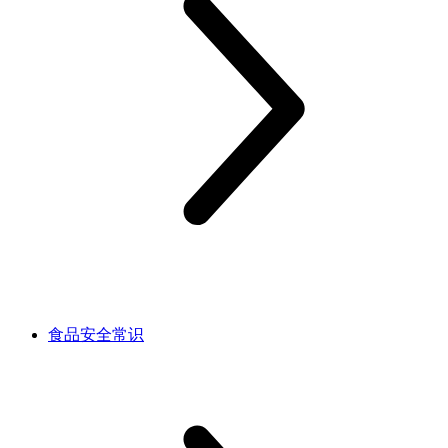
食品安全常识