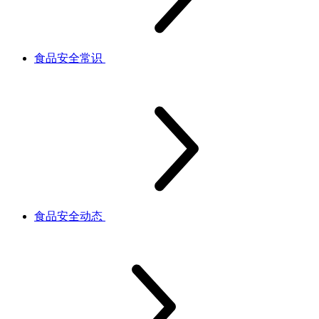
食品安全常识
食品安全动态