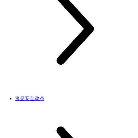
食品安全动态