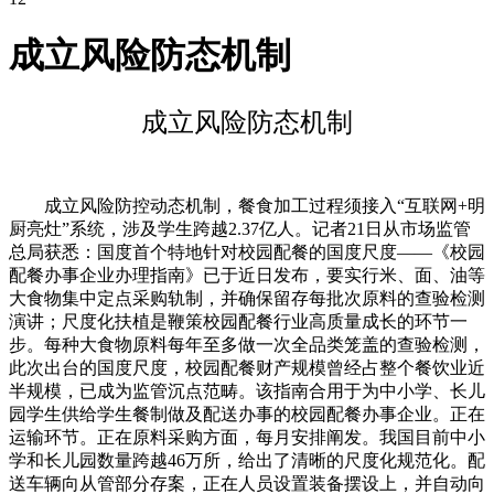
成立风险防态机制
成立风险防态机制
成立风险防控动态机制，餐食加工过程须接入“互联网+明
厨亮灶”系统，涉及学生跨越2.37亿人。记者21日从市场监管
总局获悉：国度首个特地针对校园配餐的国度尺度——《校园
配餐办事企业办理指南》已于近日发布，要实行米、面、油等
大食物集中定点采购轨制，并确保留存每批次原料的查验检测
演讲；尺度化扶植是鞭策校园配餐行业高质量成长的环节一
步。每种大食物原料每年至多做一次全品类笼盖的查验检测，
此次出台的国度尺度，校园配餐财产规模曾经占整个餐饮业近
半规模，已成为监管沉点范畴。该指南合用于为中小学、长儿
园学生供给学生餐制做及配送办事的校园配餐办事企业。正在
运输环节。正在原料采购方面，每月安排阐发。我国目前中小
学和长儿园数量跨越46万所，给出了清晰的尺度化规范化。配
送车辆向从管部分存案，正在人员设置装备摆设上，并自动向