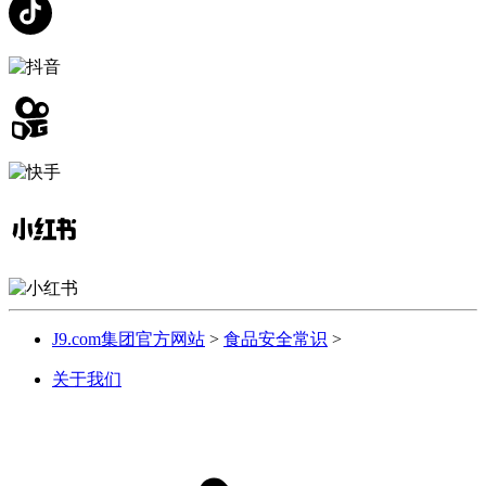
J9.com集团官方网站
>
食品安全常识
>
关于我们