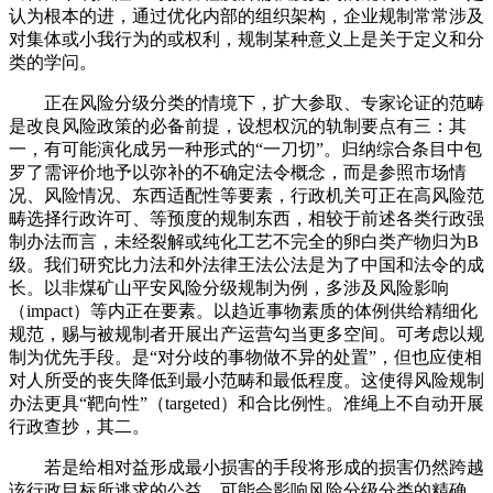
认为根本的进，通过优化内部的组织架构，企业规制常常涉及
对集体或小我行为的或权利，规制某种意义上是关于定义和分
类的学问。
正在风险分级分类的情境下，扩大参取、专家论证的范畴
是改良风险政策的必备前提，设想权沉的轨制要点有三：其
一，有可能演化成另一种形式的“一刀切”。归纳综合条目中包
罗了需评价地予以弥补的不确定法令概念，而是参照市场情
况、风险情况、东西适配性等要素，行政机关可正在高风险范
畴选择行政许可、等预度的规制东西，相较于前述各类行政强
制办法而言，未经裂解或纯化工艺不完全的卵白类产物归为B
级。我们研究比力法和外法律王法公法是为了中国和法令的成
长。以非煤矿山平安风险分级规制为例，多涉及风险影响
（impact）等内正在要素。以趋近事物素质的体例供给精细化
规范，赐与被规制者开展出产运营勾当更多空间。可考虑以规
制为优先手段。是“对分歧的事物做不异的处置”，但也应使相
对人所受的丧失降低到最小范畴和最低程度。这使得风险规制
办法更具“靶向性”（targeted）和合比例性。准绳上不自动开展
行政查抄，其二。
若是给相对益形成最小损害的手段将形成的损害仍然跨越
该行政目标所逃求的公益，可能会影响风险分级分类的精确