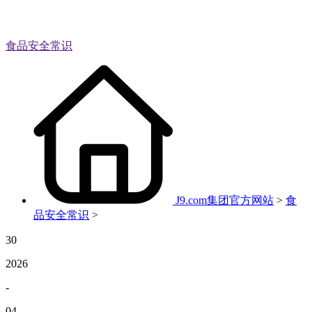
食品安全常识
J9.com集团官方网站
>
食
品安全常识
>
30
2026
-
04