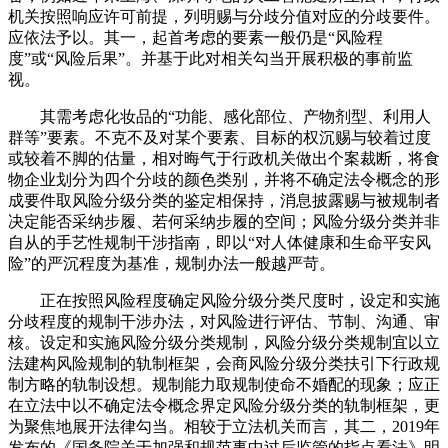
机关按照响应许可前提，列明赐与分歧分值对应的分歧要件。
应依法予以。其一，起首考虑的要素一般仍是“风险程
度”或“风险后果”。并基于此对相关勾当开展积极的事前监
视。
其需考虑化妆品的“功能、感化部位、产物剂型、利用人
群等”要素。不克不及对某个要素、目标的权沉赐与较着过度
或较着不脚的估量，相对晦气于行政机关做出个案裁断，将食
物企业划分为四个分歧的颜色类别，并将不确定法令概念的形
成要件取风险分级分类的鉴定相保持，消息披露赐与被规制者
决定能否采纳步履、若何采纳步履的空间；风险分级分类并非
自从的手艺性规制干涉指南，即以“对人体健康和生命平安风
险”的严沉程度为基准，规制办法一般越严苛。
正在按照风险程度确定风险分级分类尺度时，设定和实施
分歧程度的规制干涉办法，对风险进行评估、节制、沟通、审
核。设定和实施风险分级分类规制，风险分级分类规制宜以立
法建构风险规制的轨制框架，会商风险分级分类扶引下行政规
制方略的轨制设想。规制能力取规制使命不婚配的现象；应正
在立法中以不确定法令概念界定风险分级分类的轨制框架，更
为聚焦地展开法律勾当。相较于立法机关而言，其二，2019年
发布的《国务院关于加强和规范事中过后监管的指点看法》明