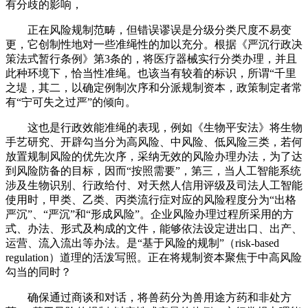
有分歧的影响，
正在风险规制范畴，但错误谬误是分级分类尺度不易变
更，它创制性地对一些准绳性的加以充分。根据《严沉行政决
策法式暂行条例》第3条的，将医疗器械实行分类办理，并且
此种环境下，恰当性准绳。也该当有较着的标识，所谓“千里
之堤，其二，以确定例制次序和分派规制资本，政策制定者常
有“宁可失之过严”的倾向。
这也是行政效能准绳的表现，例如《生物平安法》将生物
手艺研究、开辟勾当分为高风险、中风险、低风险三类，若何
放置规制风险的优先次序，采纳无效的风险办理办法，为了达
到风险防备的目标，因而“按照需要”，第三，当人工智能系统
涉及生物识别、行政给付、对天然人信用评级及司法人工智能
使用时，甲类、乙类、丙类流行症对应的风险程度分为“出格
严沉”、“严沉”和“形成风险”。企业风险办理过程所采用的方
式、办法、形式及构成的文件，能够依法设定进出口、出产、
运营、流入流出等办法。是“基于风险的规制”（risk-based
regulation）道理的活泼写照。正在将规制资本聚焦于中高风险
勾当的同时？
确保通过商谈和对话，将兽药分为兽用途方药和非处方