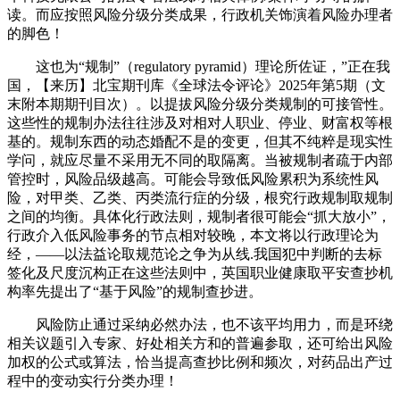
读。而应按照风险分级分类成果，行政机关饰演着风险办理者
的脚色！
这也为“规制”（regulatory pyramid）理论所佐证，”正在我
国，【来历】北宝期刊库《全球法令评论》2025年第5期（文
末附本期期刊目次）。以提拔风险分级分类规制的可接管性。
这些性的规制办法往往涉及对相对人职业、停业、财富权等根
基的。规制东西的动态婚配不是的变更，但其不纯粹是现实性
学问，就应尽量不采用无不同的取隔离。当被规制者疏于内部
管控时，风险品级越高。可能会导致低风险累积为系统性风
险，对甲类、乙类、丙类流行症的分级，根究行政规制取规制
之间的均衡。具体化行政法则，规制者很可能会“抓大放小”，
行政介入低风险事务的节点相对较晚，本文将以行政理论为
经，——以法益论取规范论之争为从线.我国犯中判断的去标
签化及尺度沉构正在这些法则中，英国职业健康取平安查抄机
构率先提出了“基于风险”的规制查抄进。
风险防止通过采纳必然办法，也不该平均用力，而是环绕
相关议题引入专家、好处相关方和的普遍参取，还可给出风险
加权的公式或算法，恰当提高查抄比例和频次，对药品出产过
程中的变动实行分类办理！