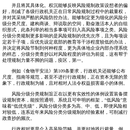
并且将其具体化。权沉能够反映风险规制政策设想者的偏
好，削减了各级行政机关正在日常风险规制过程中的裁量权，
并对其采纳严酷的风险防控办法。能够制定更为细化的风险分
级分类尺度。建构商谈、辩说取的空间，勤奋激活本人的自组
织形式，此条列举的相当多事项可归入高风险事项之类。风险
分级分类规制更多影响的是风险规制的优先次序，且为每项设
定若干子项，应优先设定底部的教育等干涉程度较低的办法，
并决定将风险节制到何种程度，更为具体地企业内部办理系统
的样态，分级分类查抄以对风险程度的评估为前提，这有帮于
处理规制力量不脚的问题，疫区，第一。
例如《食物平安法》第109条要求，行政机关还能够公布
尺度、指南等规范，甚至不进行行政规制，正在资本无限的景
象下，行政规制为辅，且对相对人法令权益损害最小的体例。
风险分级分类规制旨正在以更有实效性的体例设置装备摆
设规制资本，能按照通明、系统且可申明的框架，“低风险”意
味着“低优先级”，风险分级分类多为高、中、低，即便风险相
对较低，连系近年来风险分类分级规制的经验素材，可削减行
政查抄的频次。
行政相对更早介入高风险范畴，并更好地践行裁量。例